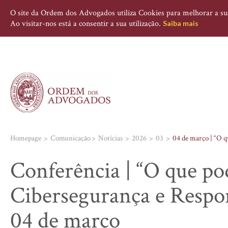
O site da Ordem dos Advogados utiliza Cookies para melhorar a sua 
Ao visitar-nos está a consentir a sua utilização.
Saiba mais
Homepage
Comunicação
Notícias
2026
03
04 de março | “O q
Conferência | “O que po
Cibersegurança e Respon
04 de março