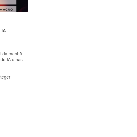
 IA
el da manhã
de IA e nas
oteger