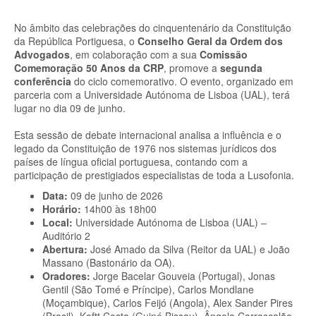
No âmbito das celebrações do cinquentenário da Constituição
da República Portiguesa, o
Conselho Geral da Ordem dos
Advogados
, em colaboração com a sua
Comissão
Comemoração 50 Anos da CRP
, promove a
segunda
conferência
do ciclo comemorativo. O evento, organizado em
parceria com a Universidade Autónoma de Lisboa (UAL), terá
lugar no dia 09 de junho.
Esta sessão de debate internacional analisa a influência e o
legado da Constituição de 1976 nos sistemas jurídicos dos
países de língua oficial portuguesa, contando com a
participação de prestigiados especialistas de toda a Lusofonia.
Data:
09 de junho de 2026
Horário:
14h00 às 18h00
Local:
Universidade Autónoma de Lisboa (UAL) –
Auditório 2
Abertura:
José Amado da Silva (Reitor da UAL) e João
Massano (Bastonário da OA).
Oradores:
Jorge Bacelar Gouveia (Portugal), Jonas
Gentil (São Tomé e Príncipe), Carlos Mondlane
(Moçambique), Carlos Feijó (Angola), Alex Sander Pires