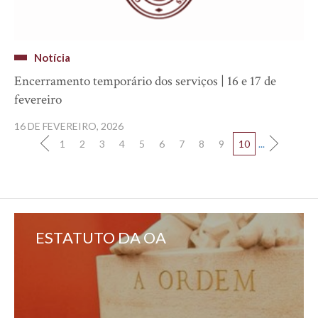
Notícia
Encerramento temporário dos serviços | 16 e 17 de
fevereiro
16 DE FEVEREIRO, 2026
1
2
3
4
5
6
7
8
9
10
...
ESTATUTO DA OA