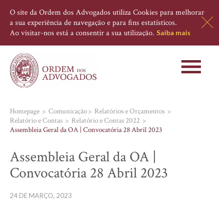
O site da Ordem dos Advogados utiliza Cookies para melhorar
a sua experiência de navegação e para fins estatísticos.
Ao visitar-nos está a consentir a sua utilização.
Saiba mais
Toggle
navigati
Homepage
Comunicação
Relatórios e Orçamentos
Relatório e Contas
Relatório e Contas 2022
Assembleia Geral da OA | Convocatória 28 Abril 2023
Assembleia Geral da OA |
Convocatória 28 Abril 2023
24 DE MARÇO, 2023