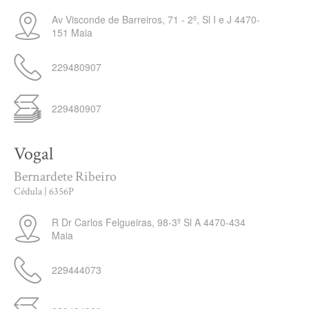
Av Visconde de Barreiros, 71 - 2º, Sl I e J
4470-
151
Maia
229480907
229480907
Vogal
Bernardete Ribeiro
Cédula | 6356P
R Dr Carlos Felgueiras, 98-3º Sl A
4470-434
Maia
229444073