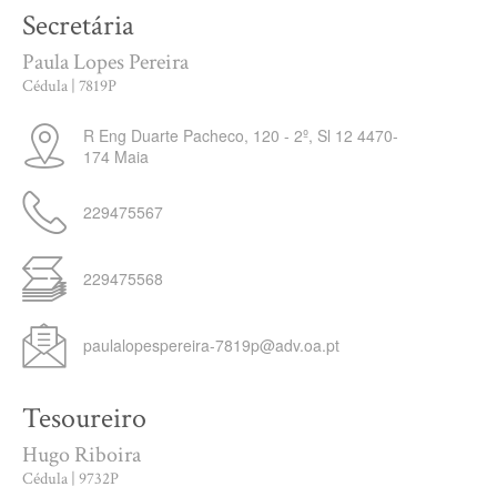
Secretária
Paula Lopes Pereira
Cédula | 7819P
R Eng Duarte Pacheco, 120 - 2º, Sl 12
4470-
174
Maia
229475567
229475568
paulalopespereira-7819p@adv.oa.pt
Tesoureiro
Hugo Riboira
Cédula | 9732P