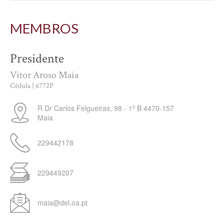
MEMBROS
Presidente
Vitor Aroso Maia
Cédula | 6772P
R Dr Carlos Felgueiras, 98 - 1º B
4470-157
Maia
229442178
229449207
maia@del.oa.pt