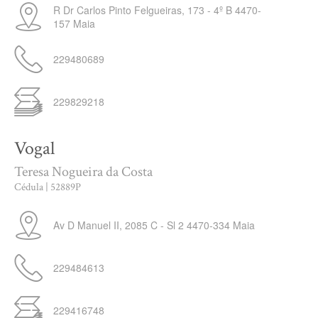
R Dr Carlos Pinto Felgueiras, 173 - 4º B
4470-
157
Maia
229480689
229829218
Vogal
Teresa Nogueira da Costa
Cédula | 52889P
Av D Manuel II, 2085 C - Sl 2
4470-334
Maia
229484613
229416748