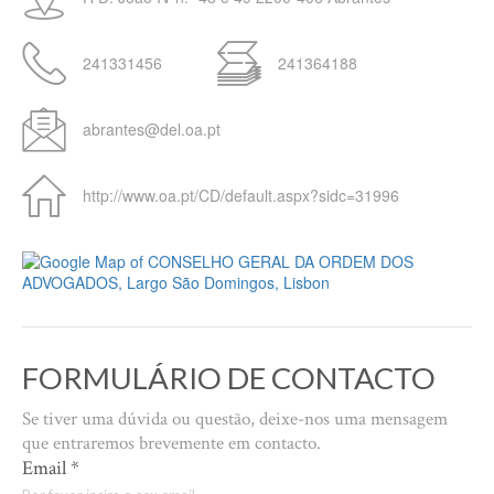
241331456
241364188
abrantes@del.oa.pt
http://www.oa.pt/CD/default.aspx?sidc=31996
FORMULÁRIO DE CONTACTO
Se tiver uma dúvida ou questão, deixe-nos uma mensagem
que entraremos brevemente em contacto.
Email
*