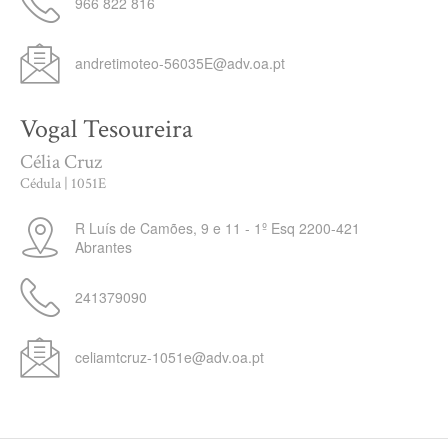
966 822 816
andretimoteo-56035E@adv.oa.pt
Vogal Tesoureira
Célia Cruz
Cédula | 1051E
R Luís de Camões, 9 e 11 - 1º Esq
2200-421
Abrantes
241379090
celiamtcruz-1051e@adv.oa.pt