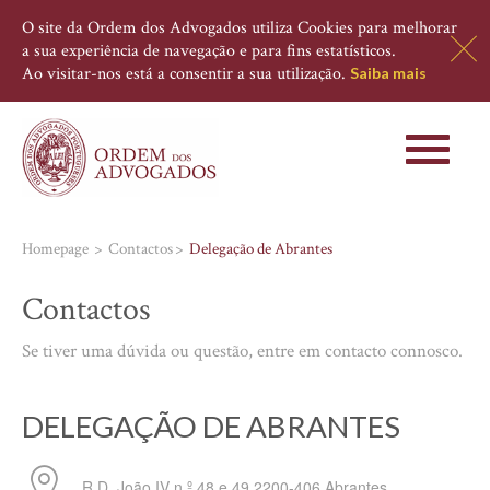
O site da Ordem dos Advogados utiliza Cookies para melhorar
a sua experiência de navegação e para fins estatísticos.
Ao visitar-nos está a consentir a sua utilização.
Saiba mais
Toggle
navigati
Homepage
Contactos
Delegação de Abrantes
Contactos
Se tiver uma dúvida ou questão, entre em contacto connosco.
DELEGAÇÃO DE ABRANTES
R D. João IV n.º 48 e 49
2200-406
Abrantes