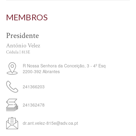
MEMBROS
Presidente
António Velez
Cédula | 813E
R Nossa Senhora da Conceição, 3 - 4º Esq
2200-392
Abrantes
241366203
241362478
dr.ant.velez-815e@adv.oa.pt