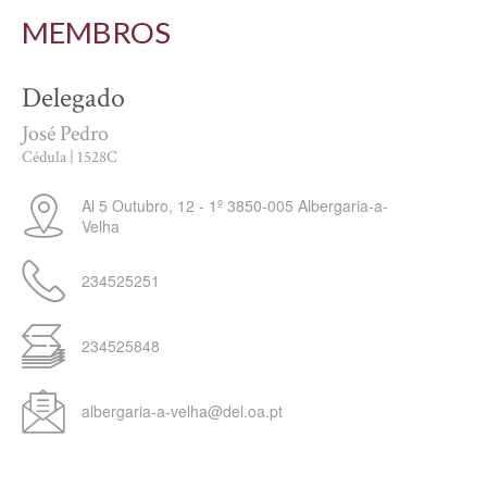
MEMBROS
Delegado
José Pedro
Cédula | 1528C
Al 5 Outubro, 12 - 1º
3850-005
Albergaria-a-
Velha
234525251
234525848
albergaria-a-velha@del.oa.pt