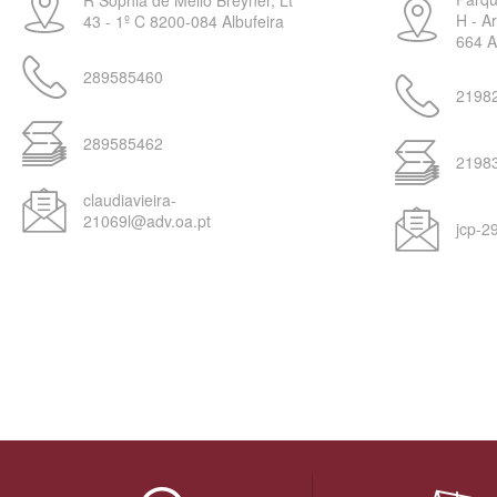
R Sophia de Mello Breyner, Lt
H - A
43 - 1º C
8200-084
Albufeira
664
A
289585460
2198
289585462
2198
claudiavieira-
21069l@adv.oa.pt
jcp-2