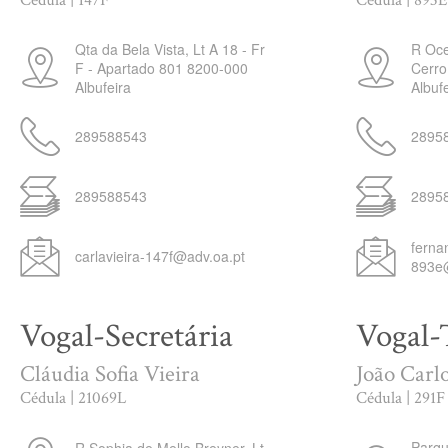
Cédula | 147F
Cédula | 893E
Qta da Bela Vista, Lt A 18 - Fr
R Oce
F - Apartado 801
8200-000
Cerro
Albufeira
Albuf
289588543
2895
289588543
2895
ferna
carlavieira-147f@adv.oa.pt
893e
Vogal-Secretária
Vogal-
Cláudia Sofia Vieira
João Carlo
Cédula | 21069L
Cédula | 291F
Parqu