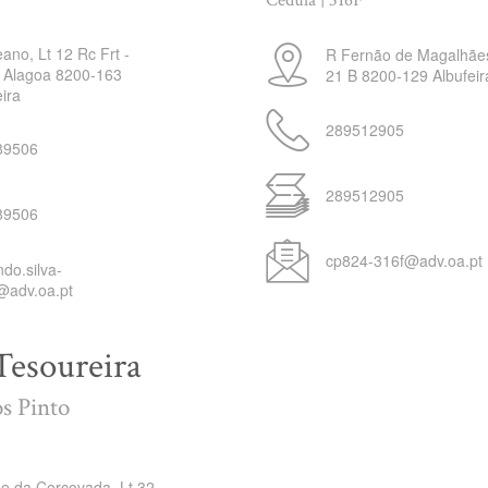
Cédula | 316F
ano, Lt 12 Rc Frt -
R Fernão de Magalhães
 Alagoa
8200-163
21 B
8200-129
Albufeir
eira
289512905
89506
289512905
89506
cp824-316f@adv.oa.pt
ndo.silva-
@adv.oa.pt
Tesoureira
s Pinto
e da Corcovada, Lt 32,