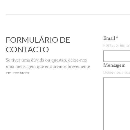
FORMULÁRIO DE
Email
*
Por favor insira
CONTACTO
Se tiver uma dúvida ou questão, deixe-nos
Mensagem
uma mensagem que entraremos brevemente
em contacto.
Deixe-nos a s