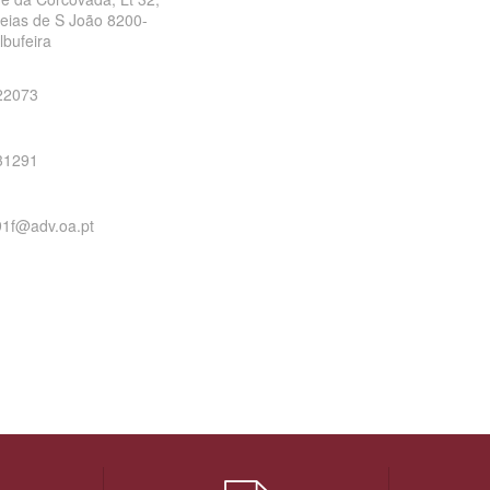
reias de S João
8200-
lbufeira
22073
31291
91f@adv.oa.pt