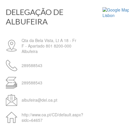
DELEGAÇÃO DE
ALBUFEIRA
Qta da Bela Vista, Lt A 18 - Fr
F - Apartado 801
8200-000
Albufeira
289588543
289588543
albufeira@del.oa.pt
http://www.oa.pt/CD/default.aspx?
sidc=64657