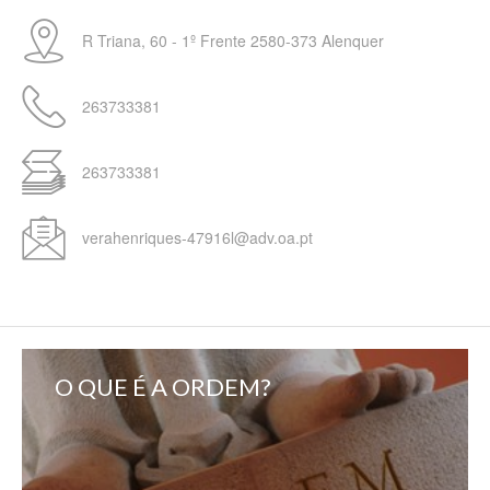
R Triana, 60 - 1º Frente
2580-373
Alenquer
263733381
263733381
verahenriques-47916l@adv.oa.pt
O QUE É A ORDEM?