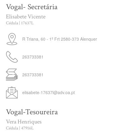
Vogal- Secretária
Elisabete Vicente
Cédula | 17637L
R Triana, 60 - 1º Frt
2580-373
Alenquer
263733381
263733381
elisabete-17637l@adv.oa.pt
Vogal-Tesoureira
Vera Henriques
Cédula | 47916L