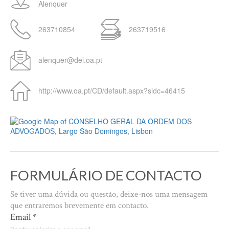
Alenquer
263710854
263719516
alenquer@del.oa.pt
http://www.oa.pt/CD/default.aspx?sidc=46415
FORMULÁRIO DE CONTACTO
Se tiver uma dúvida ou questão, deixe-nos uma mensagem
que entraremos brevemente em contacto.
Email
*