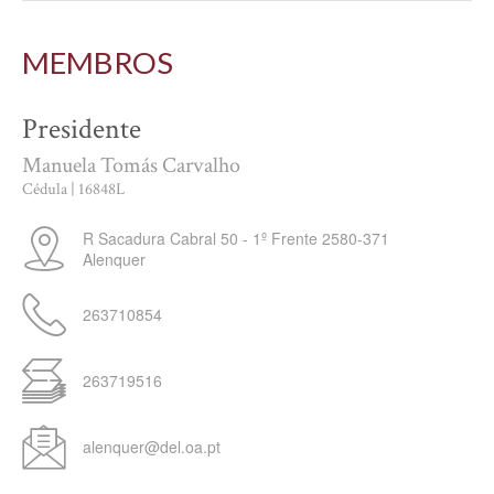
MEMBROS
Presidente
Manuela Tomás Carvalho
Cédula | 16848L
R Sacadura Cabral 50 - 1º Frente
2580-371
Alenquer
263710854
263719516
alenquer@del.oa.pt