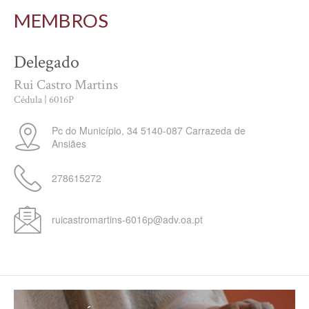
MEMBROS
Delegado
Rui Castro Martins
Cédula | 6016P
Pc do Município, 34
5140-087
Carrazeda de
Ansiães
278615272
ruicastromartins-6016p@adv.oa.pt