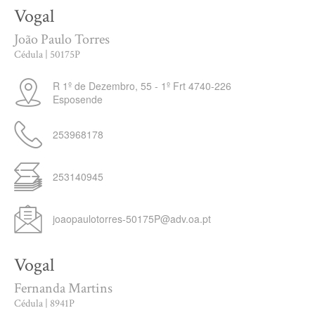
Vogal
João Paulo Torres
Cédula | 50175P
R 1º de Dezembro, 55 - 1º Frt
4740-226
Esposende
253968178
253140945
joaopaulotorres-50175P@adv.oa.pt
Vogal
Fernanda Martins
Cédula | 8941P