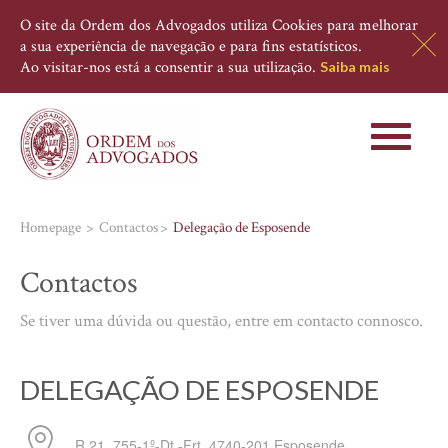
O site da Ordem dos Advogados utiliza Cookies para melhorar
a sua experiência de navegação e para fins estatísticos.
Ao visitar-nos está a consentir a sua utilização.
Saiba mais
Toggle
navigati
Homepage
Contactos
Delegação de Esposende
Contactos
Se tiver uma dúvida ou questão, entre em contacto connosco.
DELEGAÇÃO DE ESPOSENDE
R 21, 755-1º-Dt.-Frt.
4740-201
Esposende