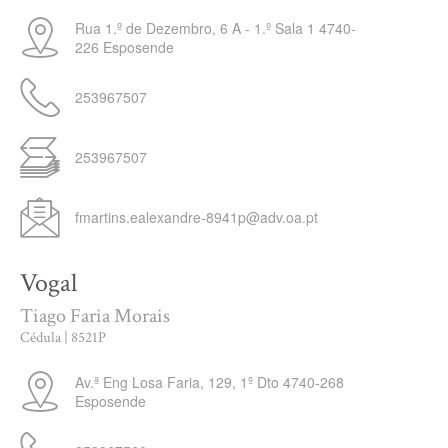
Rua 1.º de Dezembro, 6 A - 1.º Sala 1
4740-
226
Esposende
253967507
253967507
fmartins.ealexandre-8941p@adv.oa.pt
Vogal
Tiago Faria Morais
Cédula | 8521P
Av.ª Eng Losa Faria, 129, 1º Dto
4740-268
Esposende