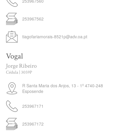
253967560
253967562
tiagofariamorais-8521p@adv.oa.pt
Vogal
Jorge Ribeiro
Cédula | 3059P
R Santa Maria dos Anjos, 13 - 1º
4740-248
Esposende
253967171
253967172