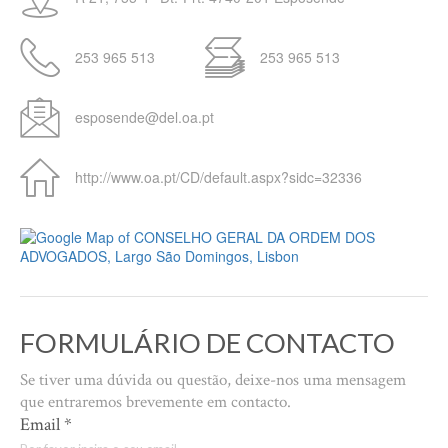
253 965 513
253 965 513
esposende@del.oa.pt
http://www.oa.pt/CD/default.aspx?sidc=32336
FORMULÁRIO DE CONTACTO
Se tiver uma dúvida ou questão, deixe-nos uma mensagem
que entraremos brevemente em contacto.
Email
*