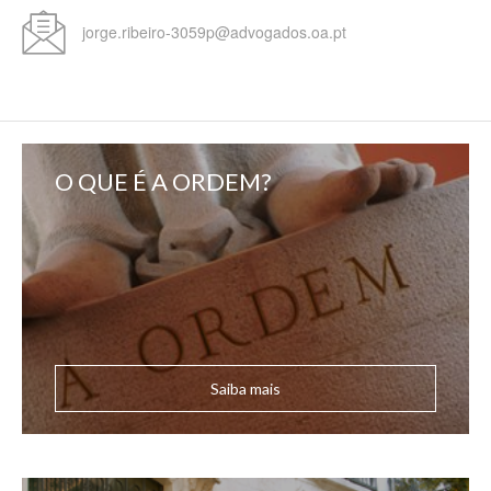
jorge.ribeiro-3059p@advogados.oa.pt
O QUE É A ORDEM?
Saiba mais