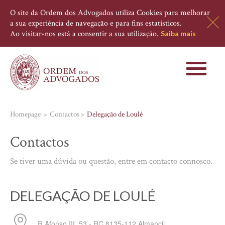
O site da Ordem dos Advogados utiliza Cookies para melhorar
a sua experiência de navegação e para fins estatísticos.
Ao visitar-nos está a consentir a sua utilização.
Saiba mais
Toggle
navigati
Homepage
Contactos
Delegação de Loulé
Contactos
Se tiver uma dúvida ou questão, entre em contacto connosco.
DELEGAÇÃO DE LOULÉ
R Afonso III, 53 - RC
8135-112
Almancil