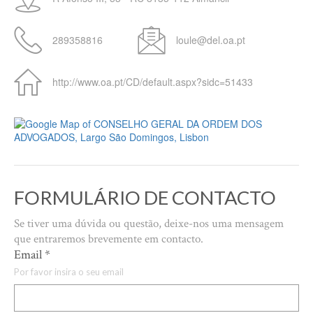
289358816
loule@del.oa.pt
http://www.oa.pt/CD/default.aspx?sidc=51433
FORMULÁRIO DE CONTACTO
Se tiver uma dúvida ou questão, deixe-nos uma mensagem
que entraremos brevemente em contacto.
Email
*
Por favor insira o seu email