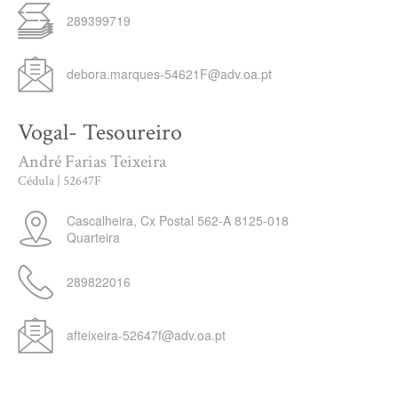
289399719
debora.marques-54621F@adv.oa.pt
Vogal- Tesoureiro
André Farias Teixeira
Cédula | 52647F
Cascalheira, Cx Postal 562-A
8125-018
Quarteira
289822016
afteixeira-52647f@adv.oa.pt