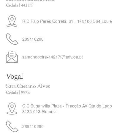
Cédula | 44217F
R D Paio Peres Correia, 31 - 1º
8100-564
Loulé
289410280
samendoeira-44217f@adv.oa.pt
Vogal
Sara Caetano Alves
Cédula | 997E
C C Buganvília Plaza - Fracção AV Qta do Lago
8135-013
Almancil
289410280