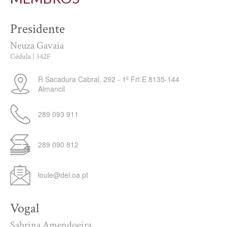
Presidente
Neuza Gavaia
Cédula | 342F
R Sacadura Cabral, 292 - 1º Frt E
8135-144
Almancil
289 093 911
289 090 812
loule@del.oa.pt
Vogal
Sabrina Amendoeira