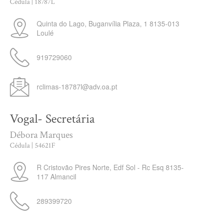
Cédula | 18787L
Quinta do Lago, Buganvília Plaza, 1
8135-013
Loulé
919729060
rclimas-18787l@adv.oa.pt
Vogal- Secretária
Débora Marques
Cédula | 54621F
R Cristovão Pires Norte, Edf Sol - Rc Esq
8135-
117
Almancil
289399720