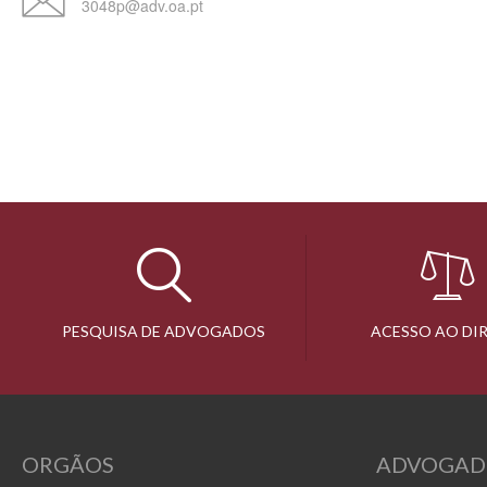
3048p@adv.oa.pt
PESQUISA DE ADVOGADOS
ACESSO AO DI
ORGÃOS
ADVOGAD