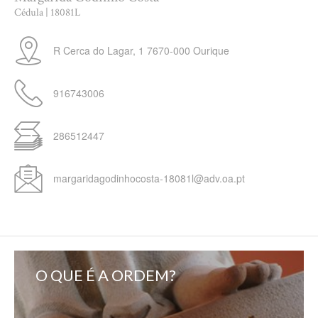
Cédula | 18081L
R Cerca do Lagar, 1
7670-000
Ourique
916743006
286512447
margaridagodinhocosta-18081l@adv.oa.pt
O QUE É A ORDEM?