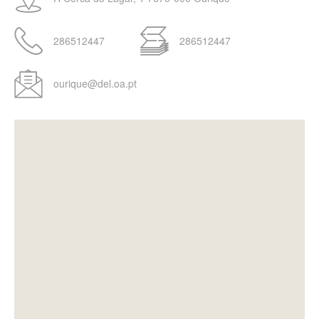
286512447
286512447
ourique@del.oa.pt