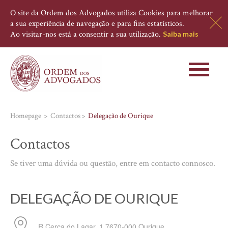
O site da Ordem dos Advogados utiliza Cookies para melhorar
a sua experiência de navegação e para fins estatísticos.
Ao visitar-nos está a consentir a sua utilização.
Saiba mais
Toggle
navigati
Homepage
Contactos
Delegação de Ourique
Contactos
Se tiver uma dúvida ou questão, entre em contacto connosco.
DELEGAÇÃO DE OURIQUE
R Cerca do Lagar, 1
7670-000
Ourique