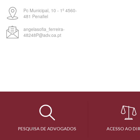
Pc Municipal, 10 - 1º
4560-
481
Penafiel
angelasofia_ferreira-
48248P@adv.oa.pt
PESQUISA DE ADVOGADOS
ACESSO AO DI