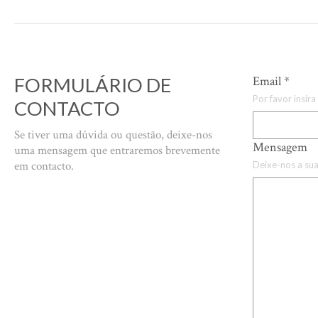
FORMULÁRIO DE
Email
*
Por favor insira
CONTACTO
Se tiver uma dúvida ou questão, deixe-nos
Mensagem
uma mensagem que entraremos brevemente
em contacto.
Deixe-nos a s