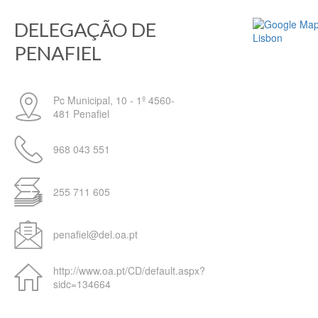
DELEGAÇÃO DE
PENAFIEL
Pc Municipal, 10 - 1º
4560-
481
Penafiel
968 043 551
255 711 605
penafiel@del.oa.pt
http://www.oa.pt/CD/default.aspx?
sidc=134664