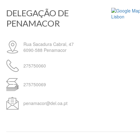
DELEGAÇÃO DE
PENAMACOR
Rua Sacadura Cabral, 47
6090-588
Penamacor
275750060
275750069
penamacor@del.oa.pt