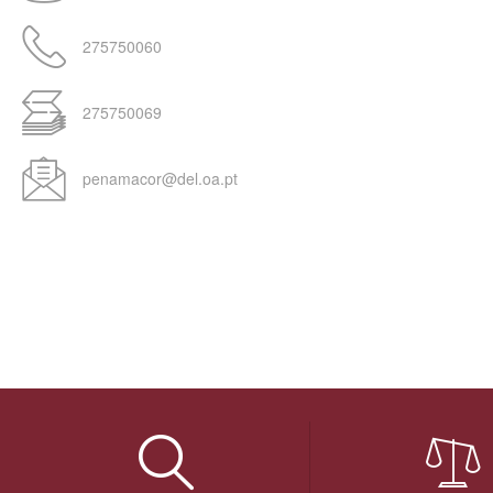
275750060
275750069
penamacor@del.oa.pt