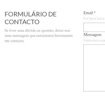
FORMULÁRIO DE
Email
*
Por favor insira
CONTACTO
Se tiver uma dúvida ou questão, deixe-nos
Mensagem
uma mensagem que entraremos brevemente
em contacto.
Deixe-nos a s