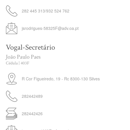
282 445 313/932 524 762
jsrodrigues-58325F@adv.oa.pt
Vogal-Secretário
João Paulo Paes
Cédula | 403F
R Cor Figueiredo, 19 - Rc
8300-130
Silves
282442489
282442426