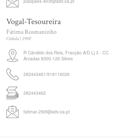
joaopaes-403f@adv.oa.pt
Vogal-Tesoureira
Fátima Rosmaninho
Cédula | 290F
R Cândido dos Reis, Fracção A/D Lj 3 - CC
Arcadas
8300-126
Silves
282443461/918116026
282443462
fatimar-290f@adv.oa.pt