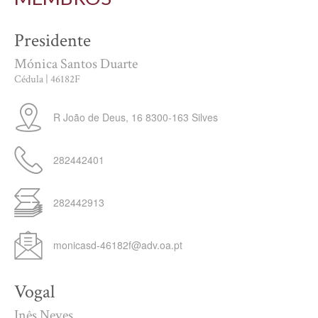
Presidente
Mónica Santos Duarte
Cédula | 46182F
R João de Deus, 16
8300-163
Silves
282442401
282442913
monicasd-46182f@adv.oa.pt
Vogal
Inês Neves