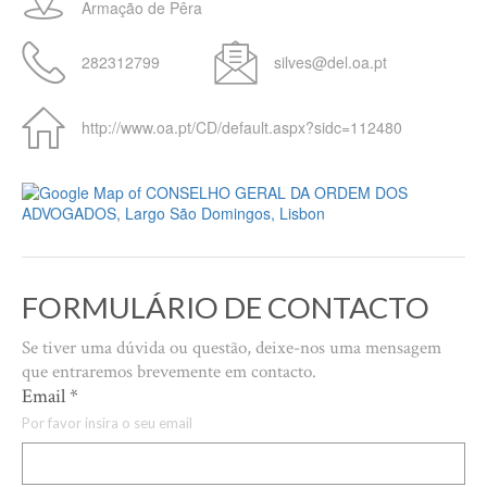
Armação de Pêra
282312799
silves@del.oa.pt
http://www.oa.pt/CD/default.aspx?sidc=112480
FORMULÁRIO DE CONTACTO
Se tiver uma dúvida ou questão, deixe-nos uma mensagem
que entraremos brevemente em contacto.
Email
*
Por favor insira o seu email