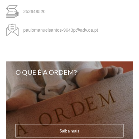
252648520
paulomanuelsantos-9643p@adv.oa.pt
O QUE É A ORDEM?
Saiba mais