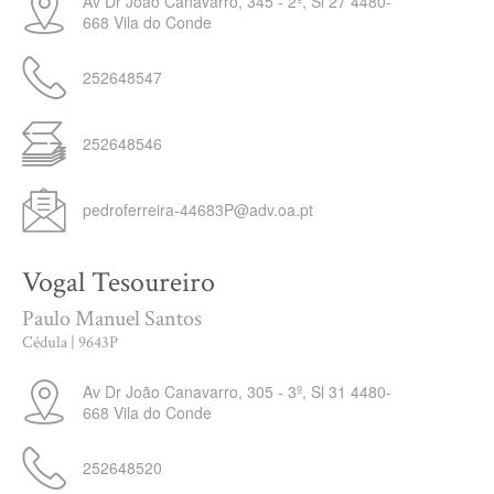
Av Dr João Canavarro, 345 - 2º, Sl 27
4480-
668
Vila do Conde
252648547
252648546
pedroferreira-44683P@adv.oa.pt
Vogal Tesoureiro
Paulo Manuel Santos
Cédula | 9643P
Av Dr João Canavarro, 305 - 3º, Sl 31
4480-
668
Vila do Conde
252648520