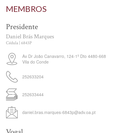
MEMBROS
Presidente
Daniel Brás Marques
Cédula | 6843P
Av Dr João Canavarro, 124-1º Dto
4480-668
Vila do Conde
252633204
252633444
daniel.bras.marques-6843p@adv.oa.pt
Vogal