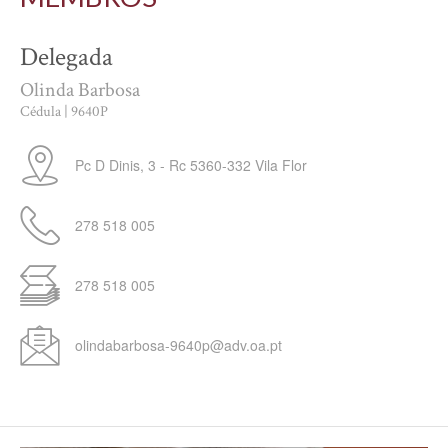
Delegada
Olinda Barbosa
Cédula | 9640P
Pc D Dinis, 3 - Rc
5360-332
Vila Flor
278 518 005
278 518 005
olindabarbosa-9640p@adv.oa.pt