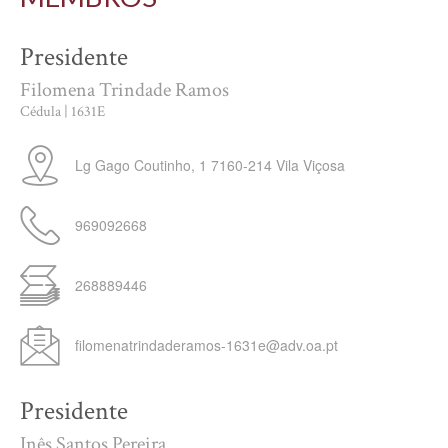
Presidente
Filomena Trindade Ramos
Cédula | 1631E
Lg Gago Coutinho, 1
7160-214
Vila Viçosa
969092668
268889446
filomenatrindaderamos-1631e@adv.oa.pt
Presidente
Inês Santos Pereira