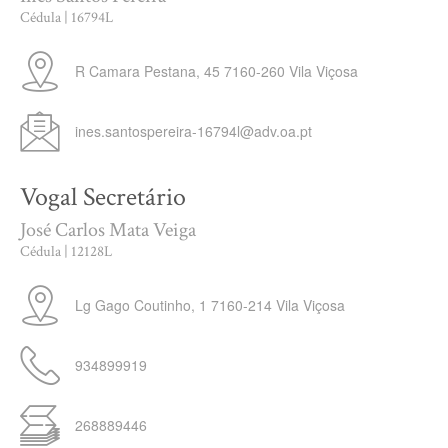
Cédula | 16794L
R Camara Pestana, 45
7160-260
Vila Viçosa
ines.santospereira-16794l@adv.oa.pt
Vogal Secretário
José Carlos Mata Veiga
Cédula | 12128L
Lg Gago Coutinho, 1
7160-214
Vila Viçosa
934899919
268889446