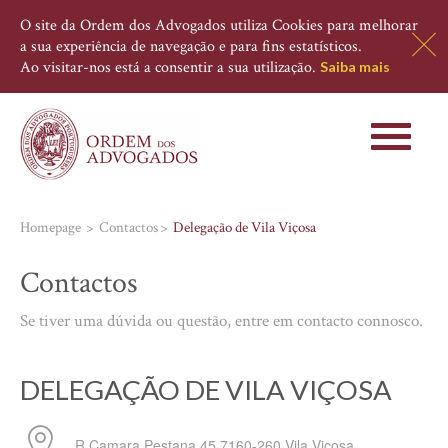
O site da Ordem dos Advogados utiliza Cookies para melhorar
a sua experiência de navegação e para fins estatísticos.
Ao visitar-nos está a consentir a sua utilização.
Saiba mais
Toggle
navigati
Homepage
Contactos
Delegação de Vila Viçosa
Contactos
Se tiver uma dúvida ou questão, entre em contacto connosco.
DELEGAÇÃO DE VILA VIÇOSA
R Camara Pestana,45
7160-260
Vila Viçosa