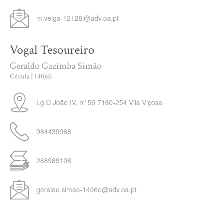
m.veiga-12128l@adv.oa.pt
Vogal Tesoureiro
Geraldo Gazimba Simão
Cédula | 1406E
Lg D João IV, nº 50
7160-254
Vila Viçosa
964439988
268989108
geraldo.simao-1406e@adv.oa.pt