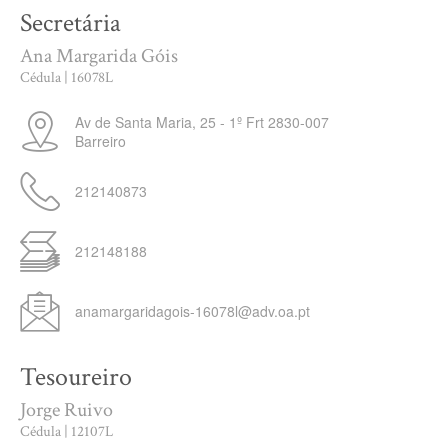
Secretária
Ana Margarida Góis
Cédula | 16078L
Av de Santa Maria, 25 - 1º Frt
2830-007
Barreiro
212140873
212148188
anamargaridagois-16078l@adv.oa.pt
Tesoureiro
Jorge Ruivo
Cédula | 12107L