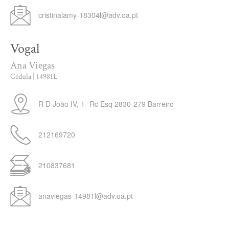
cristinalamy-18304l@adv.oa.pt
Vogal
Ana Viegas
Cédula | 14981L
R D João IV, 1- Rc Esq
2830-279
Barreiro
212169720
210837681
anaviegas-14981l@adv.oa.pt