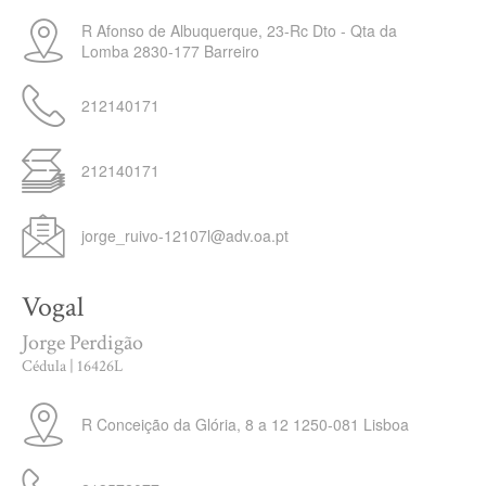
R Afonso de Albuquerque, 23-Rc Dto - Qta da
Lomba
2830-177
Barreiro
212140171
212140171
jorge_ruivo-12107l@adv.oa.pt
Vogal
Jorge Perdigão
Cédula | 16426L
R Conceição da Glória, 8 a 12
1250-081
Lisboa