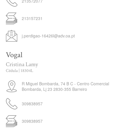
213572077
213157231
j.perdigao-16426l@adv.oa.pt
Vogal
Cristina Lamy
Cédula | 18304L
R Miguel Bombarda, 74 B C - Centro Comercial
Bombarda, Lj 23
2830-355
Barreiro
309838957
309838957