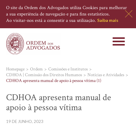
O site da Ordem dos Advogados utiliza Cookies para melhorar
a sua experiência de navegação e para fins estatísticos.
Ao visitar-nos está a consentir a sua utilização.
Saiba mais
Toggle
navigati
Homepage
Ordem
Comissões e Institutos
CDHOA | Comissão dos Direitos Humanos
Notícias e Atividades
CDHOA apresenta manual de apoio à pessoa vítima (1)
CDHOA apresenta manual de
apoio à pessoa vítima
19 DE JUNHO, 2023