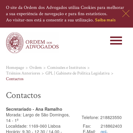
O site da Ordem dos Advogados utiliza Cookies para melhorar
a sua experiência de navegação e para fins estatísticos.
Ao visitar-nos está a consentir a sua utilização.
Saiba mais
Toggle
navigati
Homepage
Ordem
Comissões e Institutos
Triénios Anteriores
GPL | Gabinete de Política Legislativa
Contactos
Contactos
Secretariado - Ana Ramalho
Morada: Largo de São Domingos,
Telefone: 218823550
14 - 1º
Localidade: 1169-060 Lisboa
Fax: 218862403
Horário: 9.30 - 12.30 / 14.00 -
E-Mail:
gpl-