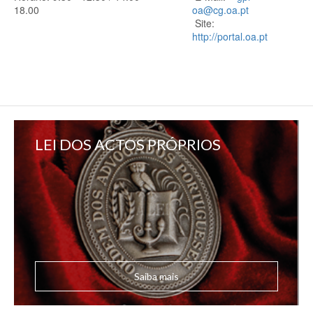
18.00
oa@cg.oa.pt
Site:
http://portal.oa.pt
LEI DOS ACTOS PRÓPRIOS
Saiba mais