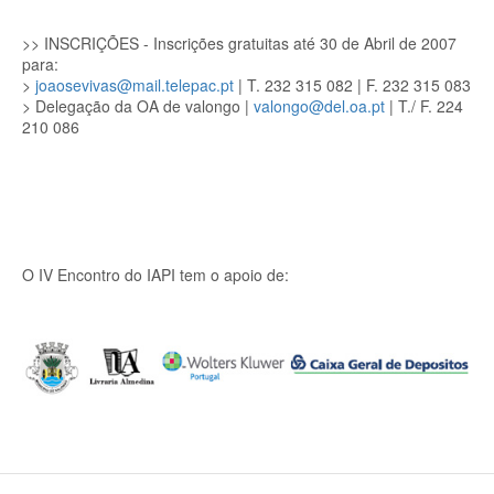
>> INSCRIÇÕES
- Inscrições gratuitas até 30 de Abril de 2007
para:
>
joaosevivas@mail.telepac.pt
| T. 232 315 082 | F. 232 315 083
> Delegação da OA de valongo |
valongo@del.oa.pt
| T./ F. 224
210 086
O IV Encontro do IAPI tem o apoio de: