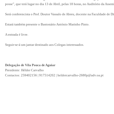
posse”, que terá lugar no dia 13 de Abril, pelas 18 horas, no Auditório da Asse
Será conferencista o Prof. Doutor Vassalo de Abreu, docente na Faculdade de D
Estará também presente o Bastonário António Marinho Pinto.
A entrada é livre.
Seguir-se-á um jantar destinado aos Colegas interessados.
Delegação de Vila Pouca de Aguiar
Presidente: Hélder Carvalho
Contactos: 259402156 | 917514202 | heldercarvalho-2680p@adv.oa.pt