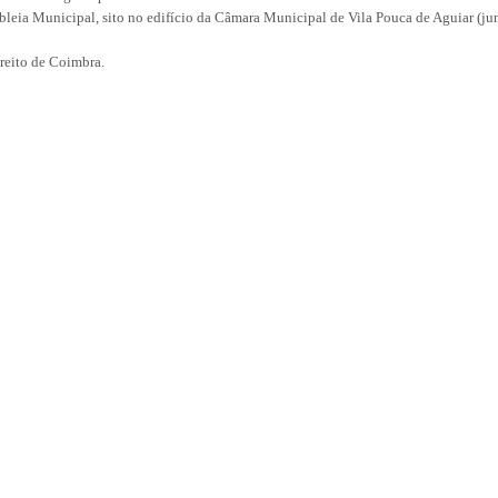
mbleia Municipal, sito no edifício da Câmara Municipal de Vila Pouca de Aguiar (ju
ireito de Coimbra.