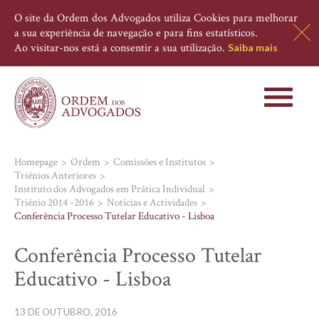
O site da Ordem dos Advogados utiliza Cookies para melhorar
a sua experiência de navegação e para fins estatísticos.
Ao visitar-nos está a consentir a sua utilização.
Saiba mais
Toggle
navigati
Homepage
Ordem
Comissões e Institutos
Triénios Anteriores
Instituto dos Advogados em Prática Individual
Triénio 2014 -2016
Notícias e Actividades
Conferência Processo Tutelar Educativo - Lisboa
Conferência Processo Tutelar
Educativo - Lisboa
13 DE OUTUBRO, 2016