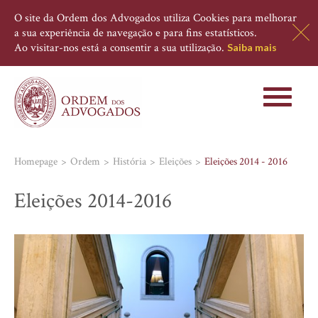
O site da Ordem dos Advogados utiliza Cookies para melhorar
a sua experiência de navegação e para fins estatísticos.
Ao visitar-nos está a consentir a sua utilização.
Saiba mais
Toggle
navigati
Homepage
Ordem
História
Eleições
Eleições 2014 - 2016
Eleições 2014-2016