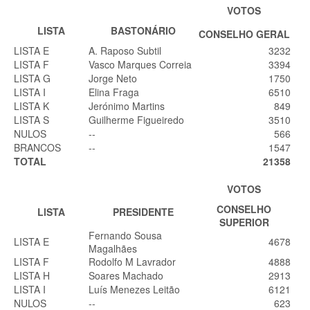
VOTOS
LISTA
BASTONÁRIO
CONSELHO GERAL
LISTA E
A. Raposo Subtil
3232
LISTA F
Vasco Marques Correia
3394
LISTA G
Jorge Neto
1750
LISTA I
Elina Fraga
6510
LISTA K
Jerónimo Martins
849
LISTA S
Guilherme Figueiredo
3510
NULOS
--
566
BRANCOS
--
1547
TOTAL
21358
VOTOS
CONSELHO
LlSTA
PRESIDENTE
SUPERIOR
Fernando Sousa
LISTA E
4678
Magalhães
LISTA F
Rodolfo M Lavrador
4888
LISTA H
Soares Machado
2913
LISTA I
Luís Menezes Leitão
6121
NULOS
--
623