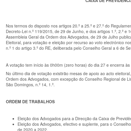
CAIXA DE PREVIDÊNC
Nos termos do disposto nos artigos 20.º a 25.º e 27.º do Regulam
Decreto-Lei n.º 119/2015, de 29 de Junho, e dos artigos 1.º, 2.º 
Assembleia Geral da Ordem dos Advogados, de 29 de Julho publica
Eleitoral, para votação e eleição por recurso ao voto electrónico no
n.º 1 do artigo 3.º do RE, deliberada pelo Conselho Geral a 6 de 
A votação tem início às 0h00m (zero horas) do dia 27 e encerra às 
No último dia de votação existirão mesas de apoio ao acto eleitora
Ordem dos Advogados, com excepção do Conselho Regional de Lis
São Domingos, n.º 14, 1.º.
ORDEM DE TRABALHOS
Eleição dos Advogados para a Direcção da Caixa de Previdên
Eleição dos Advogados, efectivo e suplente, para o Conselho
de 2020 a 2022.