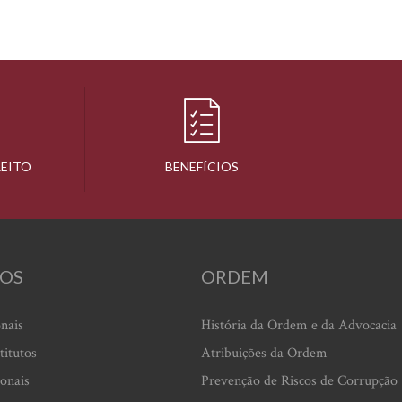
REITO
BENEFÍCIOS
OS
ORDEM
onais
História da Ordem e da Advocacia
titutos
Atribuições da Ordem
ionais
Prevenção de Riscos de Corrupção