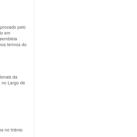
aprovado pelo
ado em
sembleia
 nos termos do
ionais da
 no Largo de
s no triénio