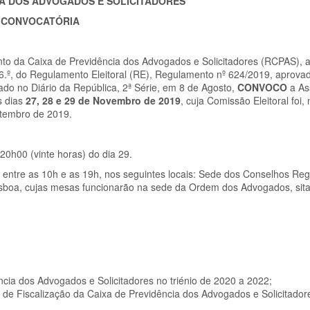
IA DOS ADVOGADOS E SOLICITADORES
CONVOCATÓRIA
ento da Caixa de Previdência dos Advogados e Solicitadores (RCPAS), 
e 16.º, do Regulamento Eleitoral (RE), Regulamento nº 624/2019, aprov
do no Diário da República, 2ª Série, em 8 de Agosto,
CONVOCO
a As
s dias
27, 28 e 29 de Novembro de 2019
, cuja Comissão Eleitoral foi,
Setembro de 2019.
20h00 (vinte horas) do dia 29.
l, entre as 10h e as 19h, nos seguintes locais: Sede dos Conselhos Reg
boa, cujas mesas funcionarão na sede da Ordem dos Advogados, sita
cia dos Advogados e Solicitadores no triénio de 2020 a 2022;
 de Fiscalização da Caixa de Previdência dos Advogados e Solicitadore