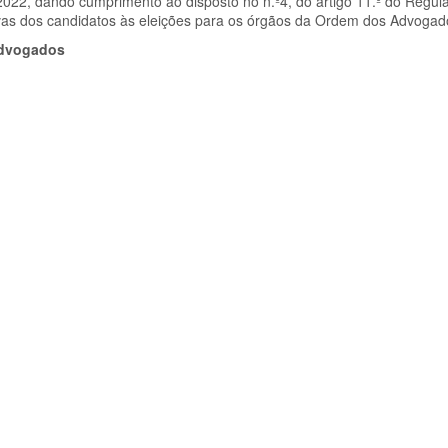
 2022, dando cumprimento ao disposto no n.º4, do artigo 11.º do Regu
itivas dos candidatos às eleições para os órgãos da Ordem dos Advogad
Advogados