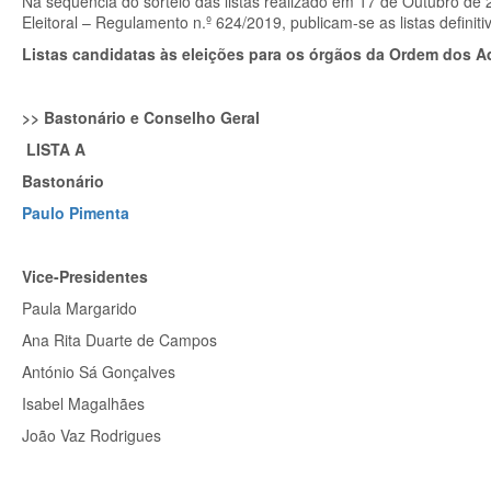
Na sequência do sorteio das listas realizado em 17 de Outubro de
Eleitoral – Regulamento n.º 624/2019, publicam-se as listas defin
Listas candidatas às eleições para os órgãos da Ordem dos 
>> Bastonário e Conselho Geral
LISTA A
Bastonário
Paulo Pimenta
Vice-Presidentes
Paula Margarido
Ana Rita Duarte de Campos
António Sá Gonçalves
Isabel Magalhães
João Vaz Rodrigues