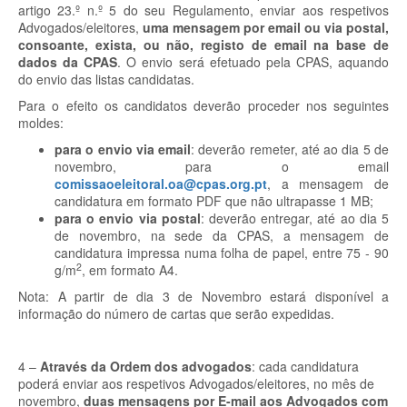
artigo 23.º n.º 5 do seu Regulamento, enviar aos respetivos
Advogados/eleitores,
uma mensagem por email ou via postal,
consoante, exista, ou não, registo de email na base de
dados da CPAS
. O envio será efetuado pela CPAS, aquando
do envio das listas candidatas.
Para o efeito os candidatos deverão proceder nos seguintes
moldes:
para o envio via email
: deverão remeter, até ao dia 5 de
novembro, para o email
comissaoeleitoral.oa@cpas.org.pt
, a mensagem de
candidatura em formato PDF que não ultrapasse 1 MB;
para o envio via postal
: deverão entregar, até ao dia 5
de novembro, na sede da CPAS, a mensagem de
candidatura impressa numa folha de papel, entre 75 - 90
2
g/m
, em formato A4.
Nota: A partir de dia 3 de Novembro estará disponível a
informação do número de cartas que serão expedidas.
4 –
Através da Ordem dos advogados
: cada candidatura
poderá enviar aos respetivos Advogados/eleitores, no mês de
novembro,
duas mensagens por E-mail aos Advogados com