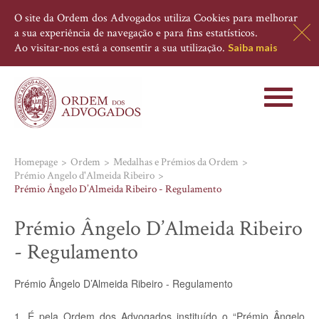
O site da Ordem dos Advogados utiliza Cookies para melhorar
a sua experiência de navegação e para fins estatísticos.
Ao visitar-nos está a consentir a sua utilização.
Saiba mais
Toggle
navigati
Homepage
Ordem
Medalhas e Prémios da Ordem
Prémio Angelo d'Almeida Ribeiro
Prémio Ângelo D’Almeida Ribeiro - Regulamento
Prémio Ângelo D’Almeida Ribeiro
- Regulamento
Prémio Ângelo D’Almeida Ribeiro - Regulamento
1. É pela Ordem dos Advogados instituído o “Prémio Ângelo