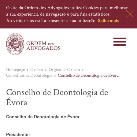
O site da Ordem dos Advogados utiliza Cookies para melhorar
a sua experiência de navegação e para fins estatísticos.
Ao visitar-nos está a consentir a sua utilização.
Saiba mais
Toggle
navigati
Homepage
Ordem
Orgãos da Ordem
Conselhos de Deontologia
Conselho de Deontologia de Évora
Conselho de Deontologia de
Évora
Conselho de Deontologia de Évora
Presidente: