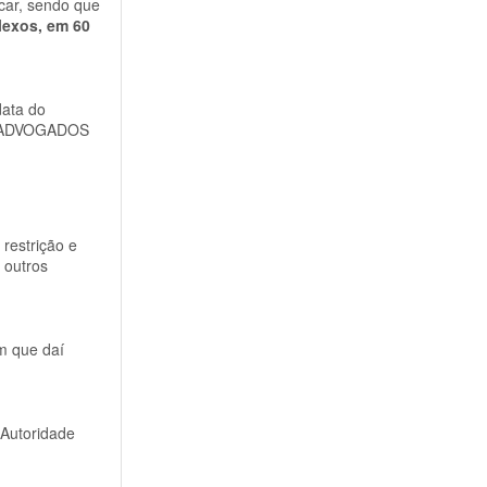
icar, sendo que
lexos, em 60
data do
OS ADVOGADOS
restrição e
 outros
m que daí
Autoridade