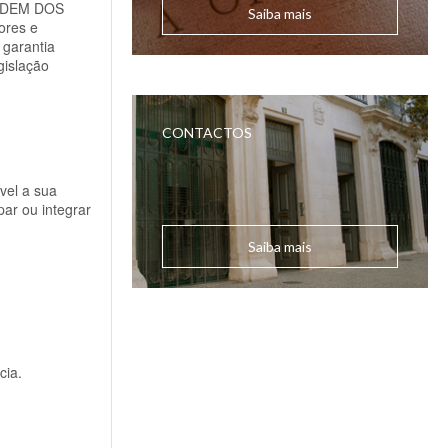
 ORDEM DOS
Saiba mais
ores e
 garantia
gislação
CONTACTOS
vel a sua
par ou integrar
Saiba mais
cia.