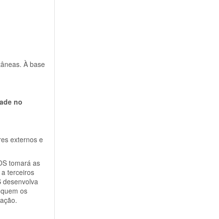
tâneas. À base
dade no
res externos e
DOS
tomará as
a terceiros
S
desenvolva
 quem os
tação.