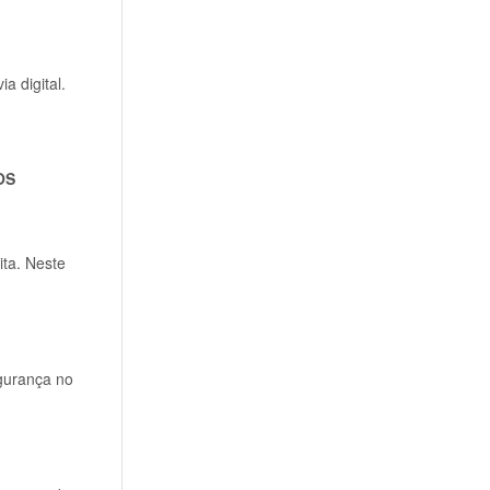
a digital.
OS
ta. Neste
egurança no