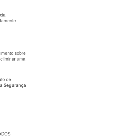
cia
itamente
cimento sobre
 eliminar uma
ato de
da Segurança
ADOS
.