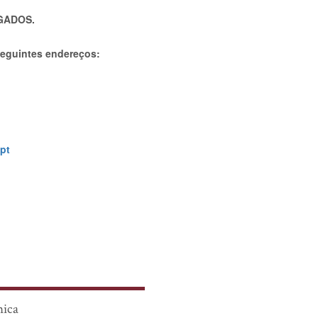
GADOS.
 seguintes endereços:
pt
nica