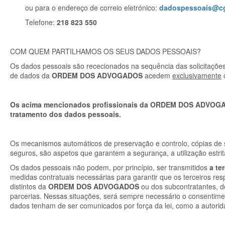
ou para o endereço de correio eletrónico:
dadospessoais
@cg
Telefone:
218 823 550
COM QUEM PARTILHAMOS OS SEUS DADOS PESSOAIS?
Os dados pessoais são rececionados na sequência das solicitaçõe
de dados da
ORDEM DOS ADVOGADOS
acedem
exclusivamente
o
Os acima mencionados profissionais da ORDEM DOS ADVOGADO
tratamento dos dados pessoais.
Os mecanismos automáticos de preservação e controlo, cópias de 
seguros, são aspetos que garantem a segurança, a utilização estri
Os dados pessoais não podem, por princípio, ser transmitidos
a te
medidas contratuais necessárias para garantir que os terceiros re
distintos da
ORDEM DOS ADVOGADOS
ou dos subcontratantes,
parcerias. Nessas situações, será sempre necessário o consentime
dados tenham de ser comunicados por força da lei, como a autorida