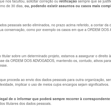
e nos facultou, solicitar correção ou
retificação
sempre que se justif
imo de 30 dias,
ou, podendo existir assuntos ou casos mais comp
ados pessoais serão eliminados, no prazo acima referido, a contar da 
a a sua conservação, como por exemplo os casos em que a ORDEM D
titular sobre um determinado projeto, estamos a assegurar o direito à 
osse da
ORDEM DOS ADVOGADOS
, mantendo-os, contudo, ativos para
esse.
que proceda ao envio dos dados pessoais para outra organização, se
exidade, implicar o uso de meios cujos encargos sejam significativos.
 legal de o informar que poderá sempre recorrer à correspondente
dos titulares dos dados pessoais.