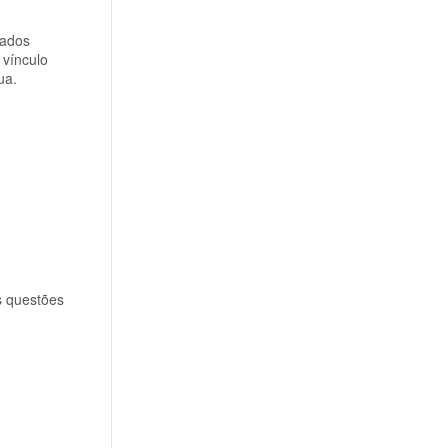
dados
 vínculo
ua.
s questões