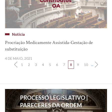
Notícia
Procriação Medicamente Assistida-Gestação de
substituição
4 DE MAIO, 2021
1
2
3
4
5
6
7
8
9
10
...
PROCESSO LEGISLATIVO |
PARECERES DA ORDEM