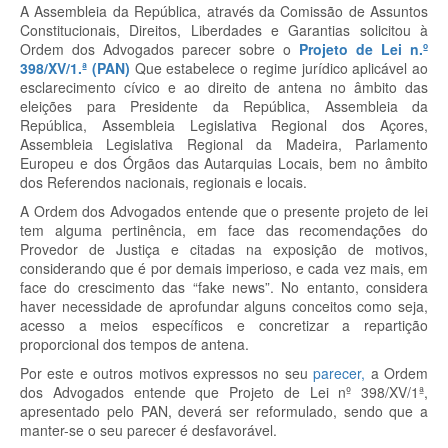
A Assembleia da República, através da Comissão de Assuntos
Constitucionais, Direitos, Liberdades e Garantias solicitou à
Ordem dos Advogados parecer sobre o
Projeto de Lei n.º
398/XV/1.ª (PAN)
Que estabelece o regime jurídico aplicável ao
esclarecimento cívico e ao direito de antena no âmbito das
eleições para Presidente da República, Assembleia da
República, Assembleia Legislativa Regional dos Açores,
Assembleia Legislativa Regional da Madeira, Parlamento
Europeu e dos Órgãos das Autarquias Locais, bem no âmbito
dos Referendos nacionais, regionais e locais.
A Ordem dos Advogados entende que o presente projeto de lei
tem alguma pertinência, em face das recomendações do
Provedor de Justiça e citadas na exposição de motivos,
considerando que é por demais imperioso, e cada vez mais, em
face do crescimento das “fake news”. No entanto, considera
haver necessidade de aprofundar alguns conceitos como seja,
acesso a meios específicos e concretizar a repartição
proporcional dos tempos de antena.
Por este e outros motivos expressos no seu
parecer,
a Ordem
dos Advogados entende que Projeto de Lei nº 398/XV/1ª,
apresentado pelo PAN, deverá ser reformulado, sendo que a
manter-se o seu parecer é desfavorável.