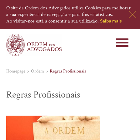
O site da Ordem dos Advogados utiliza Cookies para melhorar
a sua experiência de navegação e para fins estatísticos.
Ao visitar-nos está a consentir a sua utilização.
Saiba mais
Toggle
navigati
Homepage
Ordem
Regras Profissionais
Regras Profissionais