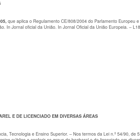
S
005,
que aplica o Regulamento CE/808/2004 do Parlamento Europeu e
o. In Jornal oficial da União. In Jornal Oficial da União Europeia. – L1
AREL E DE LICENCIADO EM DIVERSAS ÁREAS
ência, Tecnologia e Ensino Superior. – Nos termos da Lei n.º 54/90, de 
cnico público a conferir os graus de bacharel e de licenciado em diver