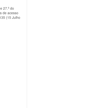
 e 27.º do
is de acesso
.135 (15 Julho