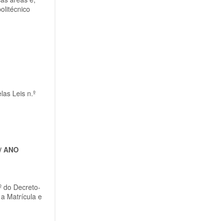
olitécnico
las Leis n.º
/ ANO
º do Decreto-
a Matrícula e