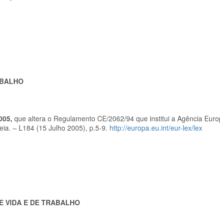
ABALHO
005,
que altera o Regulamento CE/2062/94 que institui a Agência Euro
eia. – L184 (15 Julho 2005), p.5-9.
http://europa.eu.int/eur-lex/lex
E VIDA E DE TRABALHO