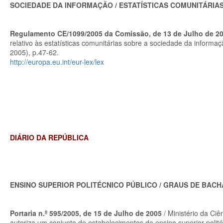
SOCIEDADE DA INFORMAÇÃO / ESTATÍSTICAS COMUNITÁRIA
Regulamento CE/1099/2005 da Comissão, de 13 de Julho de 2
relativo às estatísticas comunitárias sobre a sociedade da informaçã
2005), p.47-62.
http://europa.eu.int/eur-lex/lex
DIÁRIO DA REPÚBLICA
ENSINO SUPERIOR POLITÉCNICO PÚBLICO / GRAUS DE BACH
Portaria n.º 595/2005, de 15 de Julho de 2005
/ Ministério da Ci
autoriza um conjunto de estabelecimentos de ensino superior polité