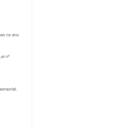
esso no ano
Lei nº
sensorial.