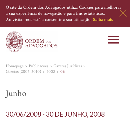
O site da Ordem dos Advogados utiliza Cookies para melhorar
a sua experiência de navegação e para fins estatísticos.
Ao visitar-nos está a consentir a sua utilização.
Saiba mais
Toggle
navigati
Homepage
Publicações
Gazetas Jurídicas
Gazetas (2005-2010)
2008
06
Junho
30/06/2008 - 30 DE JUNHO, 2008