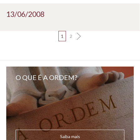
13/06/2008
1
2
O QUE É A ORDEM?
Saiba mais