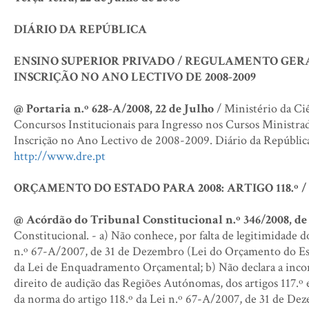
DIÁRIO DA REPÚBLICA
ENSINO SUPERIOR PRIVADO / REGULAMENTO GERA
INSCRIÇÃO NO ANO LECTIVO DE 2008-2009
@ Portaria n.º 628-A/2008, 22 de Julho
/ Ministério da Ci
Concursos Institucionais para Ingresso nos Cursos Ministra
Inscrição no Ano Lectivo de 2008-2009. Diário da República.
http://www.dre.pt
ORÇAMENTO DO ESTADO PARA 2008: ARTIGO 118.º
@ Acórdão do Tribunal Constitucional n.º 346/2008, de 2
Constitucional. - a) Não conhece, por falta de legitimidade d
n.º 67-A/2007, de 31 de Dezembro (Lei do Orçamento do Estad
da Lei de Enquadramento Orçamental; b) Não declara a incon
direito de audição das Regiões Autónomas, dos artigos 117.º 
da norma do artigo 118.º da Lei n.º 67-A/2007, de 31 de Dez