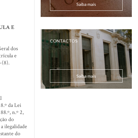
Saiba mais
ULA E
CONTACTOS
eral dos
rícula e
-(8).
Saiba mais
l
8.º da Lei
8.º, n.º 2,
ição do
a ilegalidade
nstante do