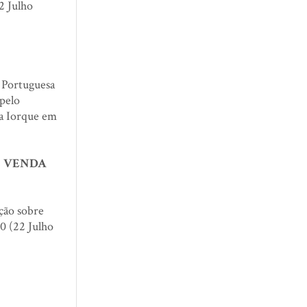
2 Julho
 Portuguesa
pelo
va Iorque em
E VENDA
ção sobre
40 (22 Julho