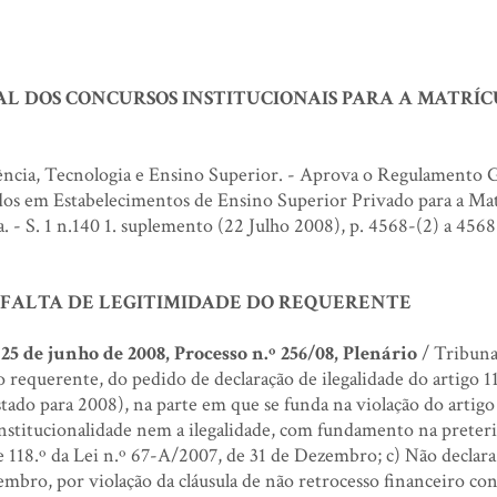
L DOS CONCURSOS INSTITUCIONAIS PARA A MATRÍC
ência, Tecnologia e Ensino Superior. - Aprova o Regulamento G
dos em Estabelecimentos de Ensino Superior Privado para a Mat
 - S. 1 n.140 1. suplemento (22 Julho 2008), p. 4568-(2) a 4568
 / FALTA DE LEGITIMIDADE DO REQUERENTE
5 de junho de 2008, Processo n.º 256/08, Plenário
/ Tribuna
o requerente, do pedido de declaração de ilegalidade do artigo 11
o para 2008), na parte em que se funda na violação do artigo 8
stitucionalidade nem a ilegalidade, com fundamento na preter
e 118.º da Lei n.º 67-A/2007, de 31 de Dezembro; c) Não declara 
embro, por violação da cláusula de não retrocesso financeiro co