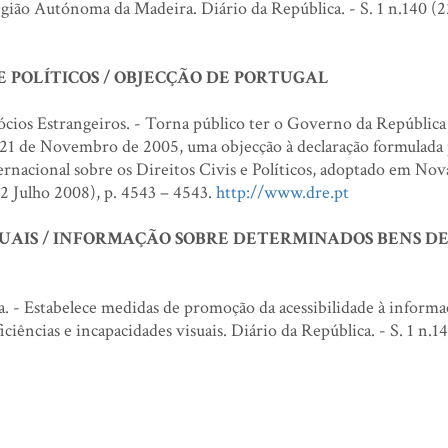
Região Autónoma da Madeira. Diário da República. - S. 1 n.140 (2
E POLÍTICOS / OBJECÇÃO DE PORTUGAL
cios Estrangeiros. - Torna público ter o Governo da República
 21 de Novembro de 2005, uma objecção à declaração formulada 
nacional sobre os Direitos Civis e Políticos, adoptado em No
22 Julho 2008), p. 4543 – 4543.
http://www.dre.pt
ISUAIS / INFORMAÇÃO SOBRE DETERMINADOS BENS D
. - Estabelece medidas de promoção da acessibilidade à informa
ências e incapacidades visuais. Diário da República. - S. 1 n.1