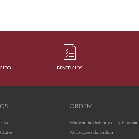
REITO
BENEFÍCIOS
OS
ORDEM
onais
História da Ordem e da Advocacia
titutos
Atribuições da Ordem