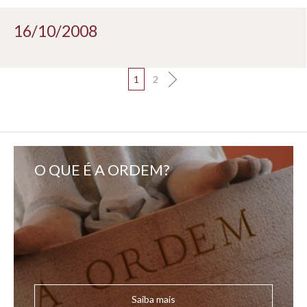
16/10/2008
1
2
O QUE É A ORDEM?
Saiba mais