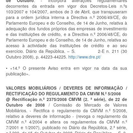
de Outubro
. - Incorpora alterações regulamentares
decorrentes da entrada em vigor dos Decretos-Leis n.ºs
103/2007 e 104/2007, ambos de 3 de Abril, que transpuseram
para a ordem jurídica interna a Directiva n.º 2006/49/CE, do
Parlamento Europeu e do Conselho, de 14 de Junho, relativa à
adequação dos fundos próprios das empresas de investimento
e das instituições de crédito, e a Directiva n.º 2006/48/CE, do
Parlamento Europeu e do Conselho, de 14 de Junho, relativa ao
acesso à actividade das instituições de crédito e ao seu
exercício. Diário da República. – S. 2-E n. 211 (30
Outubro 2008), p. 44223-44225.
http://www.dre.pt/
• «14.º O presente Aviso entra em vigor na data da sua
publicação».
VALORES MOBILIÁRIOS / DEVERES DE INFORMAÇÃO /
RECTIFICAÇÃO DO REGULAMENTO DA CMVM N.º 5/2008
@ Rectificação n.º 2375/2008 CMVM (2. ª série), de 22 de
Outubro de 2008
/ Comissão do Mercado de Valores
Mobiliários. - Rectifica o regulamento da CMVM n.º 5/2008,
relativo a deveres de informação - (revoga o regulamento da
CMVM n.º 4/2004 e altera os regulamentos da CMVM n.º
7/2001 e 1/2007), publicado no Diário da República, 2.ª série,