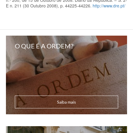
n.º 200, de 15 de Outubro de 2008. Diário da República. – S. 2-
E n. 211 (30 Outubro 2008), p. 44225-44226.
http://www.dre.pt/
O QUE É A ORDEM?
Saiba mais