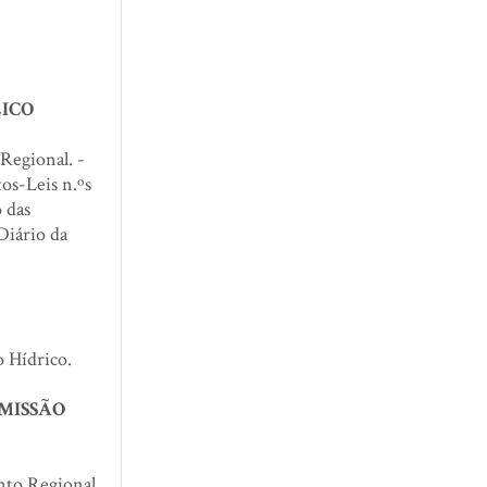
ICO
Regional. -
os-Leis n.ºs
 das
Diário da
 Hídrico.
OMISSÃO
to Regional.