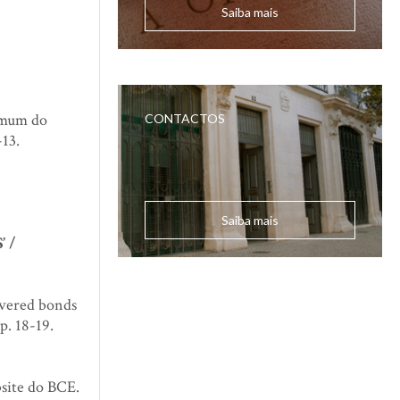
Saiba mais
comum do
CONTACTOS
-13.
Saiba mais
 /
overed bonds
p. 18-19.
site do BCE.