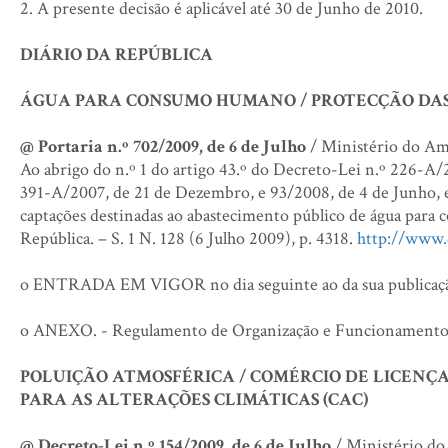
2. A presente decisão é aplicável até 30 de Junho de 2010.
DIÁRIO DA REPÚBLICA
ÁGUA PARA CONSUMO HUMANO / PROTECÇÃO DAS
@ Portaria n.º 702/2009, de 6 de Julho
/ Ministério do Am
Ao abrigo do n.º 1 do artigo 43.º do Decreto-Lei n.º 226-A/2
391-A/2007, de 21 de Dezembro, e 93/2008, de 4 de Junho, e
captações destinadas ao abastecimento público de água par
República. – S. 1 N. 128 (6 Julho 2009), p. 4318.
http://www.
o ENTRADA EM VIGOR no dia seguinte ao da sua publicaç
o ANEXO. - Regulamento de Organização e Funcionamento do
POLUIÇÃO ATMOSFÉRICA / COMÉRCIO DE LICENÇAS
PARA AS ALTERAÇÕES CLIMÁTICAS (CAC)
@ Decreto-Lei n.º 154/2009, de 6 de Julho
/ Ministério do