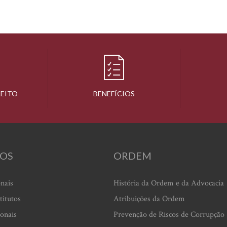
REITO
BENEFÍCIOS
OS
ORDEM
onais
História da Ordem e da Advocacia
titutos
Atribuições da Ordem
ionais
Prevenção de Riscos de Corrupção