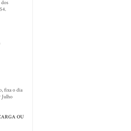
e dos
354.
s
, fixa o dia
9 Julho
 CARGA OU