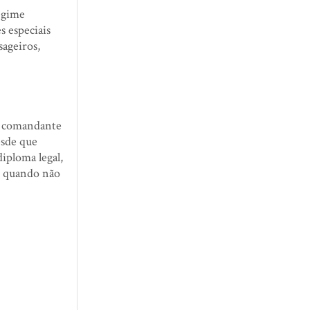
egime
s especiais
sageiros,
to comandante
esde que
diploma legal,
s, quando não