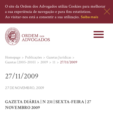
O site da Ordem dos Advogados utiliza Cookies para melhorar
a sua experiência de navegação e para fins estatísticos.
Ao visitar-nos está a consentir a sua utilização.
Saiba mais
Toggle
navigati
Homepage
Publicações
Gazetas Jurídicas
Gazetas (2005-2010)
2009
11
27/11/2009
27/11/2009
27 DE NOVEMBRO, 2009
GAZETA DIÁRIA | N 231 | SEXTA-FEIRA | 27
NOVEMBRO 2009