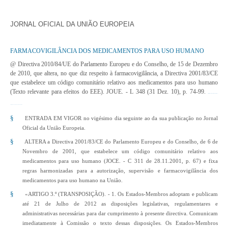
JORNAL OFICIAL DA UNIÃO EUROPEIA
FARMACOVIGILÂNCIA DOS MEDICAMENTOS PARA USO HUMANO
@
Directiva 2010/84/UE do Parlamento Europeu e do Conselho, de 15 de Dezembro
de 2010
, que altera, no que diz respeito à farmacovigilância, a Directiva 2001/83/CE
que estabelece um código comunitário relativo aos medicamentos para uso humano
(Texto relevante para efeitos do EEE). JOUE. - L 348 (31 Dez. 10), p. 74-99.
http://eur-lex.europa.eu/LexUriServ/LexUriServ.do?
uri=OJ:L:2010:348:0074:0099:PT:PDF
§
ENTRADA EM VIGOR no vigésimo dia seguinte ao da sua publicação no Jornal
Oficial da União Europeia.
§
ALTERA a Directiva 2001/83/CE do Parlamento Europeu e do Conselho, de 6 de
Novembro de 2001, que estabelece um código comunitário relativo aos
medicamentos para uso humano (JOCE. - C 311 de 28.11.2001, p. 67) e fixa
regras harmonizadas para a autorização, supervisão e farmacovigilância dos
medicamentos para uso humano na União.
§
«ARTIGO 3.º (TRANSPOSIÇÃO). - 1. Os Estados-Membros adoptam e publicam
até 21 de Julho de 2012 as disposições legislativas, regulamentares e
administrativas necessárias para dar cumprimento à presente directiva. Comunicam
imediatamente à Comissão o texto dessas disposições. Os Estados-Membros