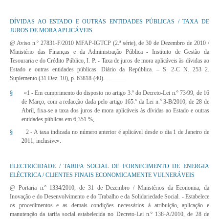
DÍVIDAS AO ESTADO E OUTRAS ENTIDADES PÚBLICAS / TAXA DE
JUROS DE MORA APLICÁVEIS
@ Aviso n.º 27831-F/2010 MFAP-IGTCP (2.ª série), de 30 de Dezembro de 2010
/
Ministério das Finanças e da Administração Pública - Instituto de Gestão da
Tesouraria e do Crédito Público, I. P. - Taxa de juros de mora aplicáveis às dívidas ao
Estado e outras entidades públicas. Diário da República. – S. 2-C N. 253 2.
Suplemento (31 Dez. 10), p. 63818-(40).
http://www.dre.pt/pdf2sdip/2010/12/253000002/0004000040.pdf
§
«1 - Em cumprimento do disposto no artigo 3.º do Decreto-Lei n.º 73/99, de 16
de Março, com a redacção dada pelo artigo 165.º da Lei n.º 3-B/2010, de 28 de
Abril, fixa-se a taxa dos juros de mora aplicáveis às dívidas ao Estado e outras
entidades públicas em 6,351 %,
§
2 - A taxa indicada no número anterior é aplicável desde o dia 1 de Janeiro de
2011, inclusive».
ELECTRICIDADE / TARIFA SOCIAL DE FORNECIMENTO DE ENERGIA
ELÉCTRICA / CLIENTES FINAIS ECONOMICAMENTE VULNERÁVEIS
@ Portaria n.º 1334/2010, de 31 de Dezembro
/ Ministérios da Economia, da
Inovação e do Desenvolvimento e do Trabalho e da Solidariedade Social. - Estabelece
os procedimentos e as demais condições necessários à atribuição, aplicação e
manutenção da tarifa social estabelecida no Decreto-Lei n.º 138-A/2010, de 28 de