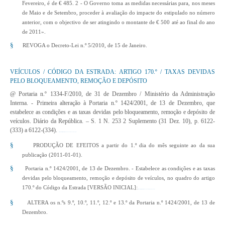
Fevereiro, é de € 485. 2 - O Governo toma as medidas necessárias para, nos meses
de Maio e de Setembro, proceder à avaliação do impacte do estipulado no número
anterior, com o objectivo de ser atingindo o montante de € 500 até ao final do ano
de 2011».
§
REVOGA o Decreto-Lei n.º 5/2010, de 15 de Janeiro.
VEÍCULOS / CÓDIGO DA ESTRADA: ARTIGO 170.º / TAXAS DEVIDAS
PELO BLOQUEAMENTO, REMOÇÃO E DEPÓSITO
@ Portaria n.º 1334-F/2010, de 31 de Dezembro
/ Ministério da Administração
Interna. - Primeira alteração à Portaria n.º 1424/2001, de 13 de Dezembro, que
estabelece as condições e as taxas devidas pelo bloqueamento, remoção e depósito de
veículos. Diário da República. – S. 1 N. 253 2 Suplemento (31 Dez. 10), p. 6122-
(333) a 6122-(334).
http://www.dre.pt/pdf1sdip/2010/12/25302/0033300334.pdf
§
PRODUÇÃO DE EFEITOS a partir do 1.º dia do mês seguinte ao da sua
publicação (2011-01-01).
§
Portaria n.º 1424/2001, de 13 de Dezembro. - Estabelece as condições e as taxas
devidas pelo bloqueamento, remoção e depósito de veículos, no quadro do artigo
170.º do Código da Estrada [VERSÃO INICIAL]:
http://www.dre.pt/pdf1sdip/2001/12/287B00/82668267.pdf
§
ALTERA os n.ºs 9.º, 10.º, 11.º, 12.º e 13.º da Portaria n.º 1424/2001, de 13 de
Dezembro.