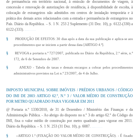
de permanência em território nacional, à emissão de documentos de viagem, à
concessão e renovação de autorizações de residência, à disponibilidade de escolta, à
colocação de estrangeiros não admitidos em centros de instalação temporária e à
prática dos demais actos relacionados com a entrada e permanência de estrangeiros no
País. Diário da República. – S. 1 N. 253 2 Suplemento (31 Dez. 10), p. 6122-(330) a
6122-(333).
http://www.dre.pt/pdf1sdip/2010/12/25302/0033000333.pdf
§
PRODUÇÃO DE EFEITOS: 30 dias após a data da sua publicação e aplica-se aos
procedimentos que se iniciem a partir dessa data [ARTIGO 4.º].
§
REVOGA a portaria n.º 727/2007, publicada no Diário da República, 2.ª série, n.º
172, de 6 de Setembro de 2007.
§
ANEXO - Tabela de taxas e demais encargos a cobrar pelos procedimentos
administrativos previstos na Lei n.º 23/2007, de 4 de Julho.
IMPOSTO MUNICIPAL SOBRE IMÓVEIS / PRÉDIOS URBANOS /
CÓDIGO
DO IMI
DE 2003: ARTIGO 62.º, N.º 3 / VALOR MÉDIO DE CONSTRUÇÃO
POR METRO QUADRADO PARA VIGORAR EM 2011
@ Portaria n.º 1330/2010, de 31 de Dezembro
/ Ministério das Finanças e da
Administração Pública. - Ao abrigo do disposto no n.º 3 do artigo 62.º do Código do
IMI, fixa o valor médio de construção por metro quadrado para vigorar em 2011.
Diário da República. – S. 1 N. 253 (31 Dez. 10), p. 6087.
http://www.dre.pt/pdf1sdip/2010/12/25300/0608706087.pdf
§
«ARTIGO 1.º (FIXAÇÃO DO VALOR MÉDIO DE CONSTRUÇÃO). - É fixado