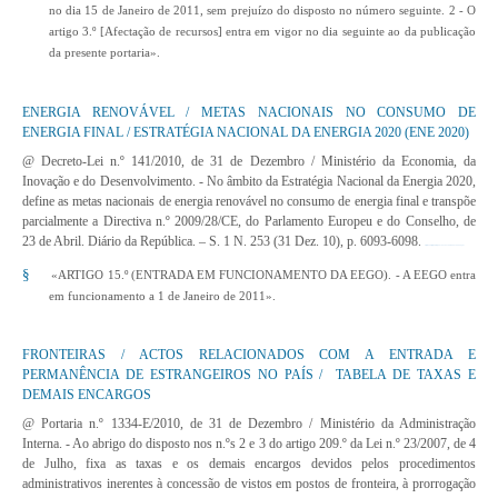
no dia 15 de Janeiro de 2011, sem prejuízo do disposto no número seguinte. 2 - O
artigo 3.º [Afectação de recursos] entra em vigor no dia seguinte ao da publicação
da presente portaria».
ENERGIA RENOVÁVEL / METAS NACIONAIS NO CONSUMO DE
ENERGIA FINAL / ESTRATÉGIA NACIONAL DA ENERGIA 2020 (ENE 2020)
@ Decreto-Lei n.º 141/2010, de 31 de Dezembro
/ Ministério da Economia, da
Inovação e do Desenvolvimento. - No âmbito da Estratégia Nacional da Energia 2020,
define as metas nacionais de energia renovável no consumo de energia final e transpõe
parcialmente a Directiva n.º 2009/28/CE, do Parlamento Europeu e do Conselho, de
23 de Abril. Diário da República. – S. 1 N. 253 (31 Dez. 10), p. 6093-6098.
http://www.dre.pt/pdf1sdip/2010/12/25300/0609306098.pdf
§
«ARTIGO 15.º (ENTRADA EM FUNCIONAMENTO DA EEGO). - A EEGO entra
em funcionamento a 1 de Janeiro de 2011».
FRONTEIRAS / ACTOS RELACIONADOS COM A ENTRADA E
PERMANÊNCIA DE ESTRANGEIROS NO PAÍS / TABELA DE TAXAS E
DEMAIS ENCARGOS
@ Portaria n.º 1334-E/2010, de 31 de Dezembro
/ Ministério da Administração
Interna. - Ao abrigo do disposto nos n.ºs 2 e 3 do artigo 209.º da Lei n.º 23/2007, de 4
de Julho, fixa as taxas e os demais encargos devidos pelos procedimentos
administrativos inerentes à concessão de vistos em postos de fronteira, à prorrogação