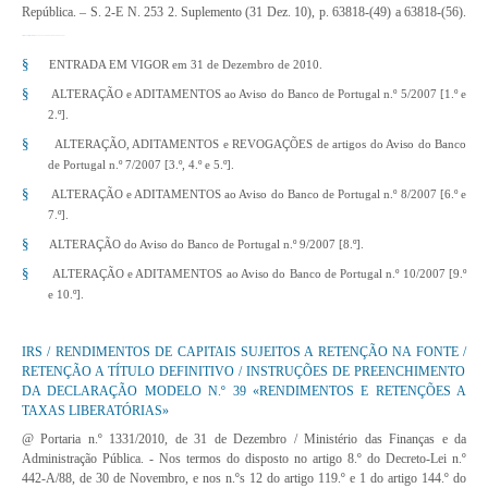
República. – S. 2-E N. 253 2. Suplemento (31 Dez. 10), p. 63818-(49) a 63818-(56).
http://www.dre.pt/pdf2sdip/2010/12/253000002/0004900056.pdf
§
ENTRADA EM VIGOR em 31 de Dezembro de 2010.
§
ALTERAÇÃO e ADITAMENTOS ao Aviso do Banco de Portugal n.º 5/2007 [1.º e
2.º].
§
ALTERAÇÃO, ADITAMENTOS e REVOGAÇÕES de artigos do Aviso do Banco
de Portugal n.º 7/2007 [3.º, 4.º e 5.º].
§
ALTERAÇÃO e ADITAMENTOS ao Aviso do Banco de Portugal n.º 8/2007 [6.º e
7.º].
§
ALTERAÇÃO do Aviso do Banco de Portugal n.º 9/2007 [8.º].
§
ALTERAÇÃO e ADITAMENTOS ao Aviso do Banco de Portugal n.º 10/2007 [9.º
e 10.º].
IRS / RENDIMENTOS DE CAPITAIS SUJEITOS A RETENÇÃO NA FONTE /
RETENÇÃO A TÍTULO DEFINITIVO / INSTRUÇÕES DE PREENCHIMENTO
DA DECLARAÇÃO MODELO N.º 39 «RENDIMENTOS E RETENÇÕES A
TAXAS LIBERATÓRIAS»
@ Portaria n.º 1331/2010, de 31 de Dezembro
/ Ministério das Finanças e da
Administração Pública. - Nos termos do disposto no artigo 8.º do Decreto-Lei n.º
442-A/88, de 30 de Novembro, e nos n.ºs 12 do artigo 119.º e 1 do artigo 144.º do