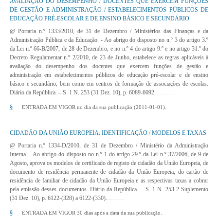
AVALIAÇÃO DO DESEMPENHO / DOCENTES QUE EXERCEM FUNÇÕES
DE GESTÃO E ADMINISTRAÇÃO / ESTABELECIMENTOS PÚBLICOS DE
EDUCAÇÃO PRÉ-ESCOLAR E DE ENSINO BÁSICO E SECUNDÁRIO
@ Portaria n.º 1333/2010, de 31 de Dezembro
/ Ministérios das Finanças e da
Administração Pública e da Educação. - Ao abrigo do disposto no n.º 3 do artigo 3.º
da Lei n.º 66-B/2007, de 28 de Dezembro, e no n.º 4 do artigo 9.º e no artigo 31.º do
Decreto Regulamentar n.º 2/2010, de 23 de Junho, estabelece as regras aplicáveis à
avaliação do desempenho dos docentes que exercem funções de gestão e
administração em estabelecimentos públicos de educação pré-escolar e de ensino
básico e secundário, bem como em centros de formação de associações de escolas.
Diário da República. – S. 1 N. 253 (31 Dez. 10), p. 6089-6092.
http://www.dre.pt/pdf1sdip/2010/12/25300/0608906092.pdf
§
ENTRADA EM VIGOR no dia da sua publicação (2011-01-01).
CIDADÃO DA UNIÃO EUROPEIA: IDENTIFICAÇÃO / MODELOS E TAXAS
@ Portaria n.º 1334-D/2010, de 31 de Dezembro
/ Ministério da Administração
Interna. - Ao abrigo do disposto no n.º 1 do artigo 29.º da Lei n.º 37/2006, de 9 de
Agosto, aprova os modelos de certificado de registo de cidadão da União Europeia, de
documento de residência permanente de cidadão da União Europeia, do cartão de
residência de familiar de cidadão da União Europeia e as respectivas taxas a cobrar
pela emissão desses documentos. Diário da República. – S. 1 N. 253 2 Suplemento
(31 Dez. 10), p. 6122-(328) a 6122-(330).
http://www.dre.pt/pdf1sdip/2010/12/25302/0032800330.pdf
§
ENTRADA EM VIGOR 30 dias após a data da sua publicação.