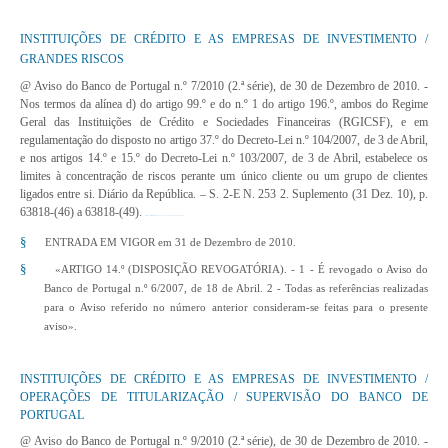
INSTITUIÇÕES DE CRÉDITO E AS EMPRESAS DE INVESTIMENTO /
GRANDES RISCOS
@ Aviso do Banco de Portugal n.º 7/2010 (2.ª série), de 30 de Dezembro de 2010
. -
Nos termos da alínea d) do artigo 99.º e do n.º 1 do artigo 196.º, ambos do Regime
Geral das Instituições de Crédito e Sociedades Financeiras (RGICSF), e em
regulamentação do disposto no artigo 37.º do Decreto-Lei n.º 104/2007, de 3 de Abril,
e nos artigos 14.º e 15.º do Decreto-Lei n.º 103/2007, de 3 de Abril, estabelece os
limites à concentração de riscos perante um único cliente ou um grupo de clientes
ligados entre si. Diário da República. – S. 2-E N. 253 2. Suplemento (31 Dez. 10), p.
63818-(46) a 63818-(49).
http://www.dre.pt/pdf2sdip/2010/12/253000002/0004600049.pdf
§
ENTRADA EM VIGOR em 31 de Dezembro de 2010.
§
«ARTIGO 14.º (DISPOSIÇÃO REVOGATÓRIA). - 1 - É revogado o Aviso do
Banco de Portugal n.º 6/2007, de 18 de Abril. 2 - Todas as referências realizadas
para o Aviso referido no número anterior consideram-se feitas para o presente
aviso».
INSTITUIÇÕES DE CRÉDITO E AS EMPRESAS DE INVESTIMENTO /
OPERAÇÕES DE TITULARIZAÇÃO / SUPERVISÃO DO BANCO DE
PORTUGAL
@ Aviso do Banco de Portugal n.º 9/2010 (2.ª série), de 30 de Dezembro de 2010
. -