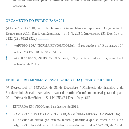
entidades tuteladas pelo Ministério da Administração Interna por actos de
secretaria.
ORÇAMENTO DO ESTADO PARA 2011
@ Lei n.º 55-A/2010, de 31 de Dezembro
/ Assembleia da República. - Orçamento do
Estado para 2011. Diário da República. – S. 1 N. 253 1 Suplemento (31 Dez. 10), p.
6122-(2) a 6122-(322).
http://www.dre.pt/pdf1sdip/2010/12/25301/0000200322.pdf
§
«ARTIGO 186.º (NORMA REVOGATÓRIA). - É revogado o n.º 3 do artigo 18.º
da Lei n.º 3-B/2010, de 28 de Abril».
§
«ARTIGO 187.º (ENTRADA EM VIGOR). - A presente lei entra em vigor no dia 1
de Janeiro de 2011».
RETRIBUIÇÃO MÍNIMA MENSAL GARANTIDA (RMMG) PARA 2011
@ Decreto-Lei n.º 143/2010, de 31 de Dezembro
/ Ministério do Trabalho e da
Solidariedade Social. - Actualiza o valor da retribuição mínima mensal garantida para
2011. Diário da República. – S. 1 N. 253 (31 Dez. 10), p. 6121.
http://www.dre.pt/pdf1sdip/2010/12/25300/0612106121.pdf
§
ENTRADA EM VIGOR em 1 de Janeiro de 2011.
§
«ARTIGO 1.º (VALOR DA RETRIBUIÇÃO MÍNIMA MENSAL GARANTIDA). -
1 - O valor da retribuição mínima mensal garantida a que se refere o n.º 1 do
artigo 273.º do Código do Trabalho, aprovado pela Lei n.º 7/2009, de 12 de