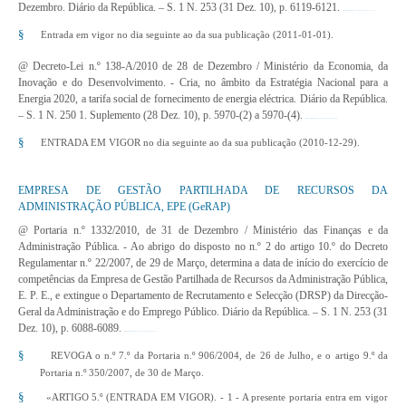
Dezembro. Diário da República. – S. 1 N. 253 (31 Dez. 10), p. 6119-6121.
http://www.dre.pt/pdf1sdip/2010/12/25300/0611906121.pdf
§
Entrada em vigor no dia seguinte ao da sua publicação (2011-01-01).
@ Decreto-Lei n.º 138-A/2010 de 28 de Dezembro
/ Ministério da Economia, da
Inovação e do Desenvolvimento. - Cria, no âmbito da Estratégia Nacional para a
Energia
2020, a tarifa social de fornecimento de energia eléctrica. Diário da República.
– S. 1 N. 250 1. Suplemento (28 Dez. 10), p. 5970-(2) a 5970-(4).
http://www.dre.pt/pdf1sdip/2010/12/25001/0000200004.pdf
§
ENTRADA EM VIGOR no dia seguinte ao da sua publicação (2010-12-29).
EMPRESA DE GESTÃO PARTILHADA DE RECURSOS DA
ADMINISTRAÇÃO PÚBLICA, EPE (GeRAP)
@ Portaria n.º 1332/2010, de 31 de Dezembro
/ Ministério das Finanças e da
Administração Pública. - Ao abrigo do disposto no n.º 2 do artigo 10.º do Decreto
Regulamentar n.º 22/2007, de 29 de Março, determina a data de início do exercício de
competências da Empresa de Gestão Partilhada de Recursos da Administração Pública,
E. P. E., e extingue o Departamento de Recrutamento e Selecção (DRSP) da Direcção-
Geral da Administração e do Emprego Público. Diário da República. – S. 1 N. 253 (31
Dez. 10), p. 6088-6089.
http://www.dre.pt/pdf1sdip/2010/12/25300/0608806089.pdf
§
REVOGA o n.º 7.º da Portaria n.º 906/2004, de 26 de Julho, e o artigo 9.º da
Portaria n.º 350/2007, de 30 de Março.
§
«ARTIGO 5.º (ENTRADA EM VIGOR). - 1 - A presente portaria entra em vigor