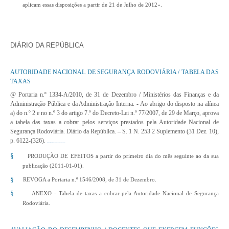
aplicam essas disposições a partir de 21 de Julho de 2012».
DIÁRIO DA REPÚBLICA
AUTORIDADE NACIONAL DE SEGURANÇA RODOVIÁRIA / TABELA DAS
TAXAS
@ Portaria n.º 1334-A/2010, de 31 de Dezembro
/ Ministérios das Finanças e da
Administração Pública e da Administração Interna. - Ao abrigo do disposto na alínea
a) do n.º 2 e no n.º 3 do artigo 7.º do Decreto-Lei n.º 77/2007, de 29 de Março, aprova
a tabela das taxas a cobrar pelos serviços prestados pela Autoridade Nacional de
Segurança Rodoviária. Diário da República. – S. 1 N. 253 2 Suplemento (31 Dez. 10),
p. 6122-(326).
http://www.dre.pt/pdf1sdip/2010/12/25302/0032600326.pdf
§
PRODUÇÃO DE EFEITOS a partir do primeiro dia do mês seguinte ao da sua
publicação (2011-01-01).
§
REVOGA a Portaria n.º 1546/2008, de 31 de Dezembro.
§
ANEXO - Tabela de taxas a cobrar pela Autoridade Nacional de Segurança
Rodoviária.