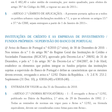
em € 482,40 o valor médio de construção, por metro quadrado, para efeitos do
artigo 39.º do Código do IMI, a vigorar no ano de 2011».
§
«ARTIGO 2.º (ÂMBITO DE APLICAÇÃO). - A presente portaria aplica-se a todos
os prédios urbanos cujas declarações modelo n.º 1, a que se referem os artigos 13.º
e 37.º do CIMI, sejam entregues a partir de 1 de Janeiro de 2011».
INSTITUIÇÕES DE CRÉDITO E AS EMPRESAS DE INVESTIMENTO /
FUNDOS PRÓPRIOS / SUPERVISÃO DO BANCO DE PORTUGAL
@ Aviso do Banco de Portugal n.º 6/2010 (2.ª série), de 30 de Dezembro de 2010
. -
Nos termos do n.º 1 do artigo 96.º do Regime Geral das Instituições de Crédito e
Sociedades Financeiras (RGICSF), aprovado pelo Decreto-Lei n.º 298/92, de 31 de
Dezembro, e pelo n.º 1 do artigo 36.º do Decreto-Lei n.º 104/2007, de 3 de Abril,
estabelece os elementos que podem integrar os fundos próprios das instituições
sujeitas a supervisão do Banco de Portugal e define as características que os mesmos
devem revestir, revogando o aviso n.º 12/92. Diário da República. – S. 2-E N. 253 2.
Suplemento (31 Dez. 10), p. 63818-(40) a 63818-(46).
http://www.dre.pt/pdf2sdip/2010/12/253000002/0004000046.pdf
§
ENTRADA EM VIGOR no dia 31 de Dezembro de 2010.
§
«ARTIGO 27.º (NORMA REVOGATÓRIA). - 1 - É revogado o Aviso n.º 12/92,
publicado no Diário da República, 2.ª série, de 29 de Dezembro de 1992. 2 -
Todas as remissões de normas em vigor para o Aviso n.º 12/92, ou fórmula
equivalente, devem ser consideradas como feitas para este Aviso».