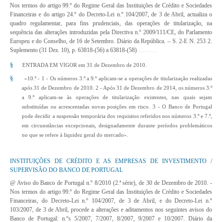
Nos termos do artigo 99.º do Regime Geral das Instituições de Crédito e Sociedades
Financeiras e do artigo 24.º do Decreto-Lei n.º 104/2007, de 3 de Abril, actualiza o
quadro regulamentar, para fins prudenciais, das operações de titularização, na
sequência das alterações introduzidas pela Directiva n.º 2009/111/CE, do Parlamento
Europeu e do Conselho, de 16 de Setembro. Diário da República. – S. 2-E N. 253 2.
Suplemento (31 Dez. 10), p. 63818-(56) a 63818-(58)
http://www.dre.pt/pdf2sdip/2010/12/253000002/0005600058.pdf
§
ENTRADA EM VIGOR em 31 de Dezembro de 2010.
§
«10.º - 1 - Os números 3.º a 9.º aplicam-se a operações de titularização realizadas
após 31 de Dezembro de 2010. 2 - Após 31 de Dezembro de 2014, os números 3.º
a 9.º aplicam-se às operações de titularização existentes, nas quais sejam
substituídas ou acrescentadas novas posições em risco. 3 - O Banco de Portugal
pode decidir a suspensão temporária dos requisitos referidos nos números 3.º e 7.º,
em circunstâncias excepcionais, designadamente durante períodos problemáticos
no que se refere à liquidez geral do mercado».
INSTITUIÇÕES DE CRÉDITO E AS EMPRESAS DE INVESTIMENTO /
SUPERVISÃO DO BANCO DE PORTUGAL
@ Aviso do Banco de Portugal n.º 8/2010 (2.ª série), de 30 de Dezembro de 2010
. -
Nos termos do artigo 99.º do Regime Geral das Instituições de Crédito e Sociedades
Financeiras, do Decreto-Lei n.º 104/2007, de 3 de Abril, e do Decreto-Lei n.º
103/2007, de 3 de Abril, procede a alterações e aditamentos nos seguintes avisos do
Banco de Portugal: n.ºs 5/2007, 7/2007, 8/2007, 9/2007 e 10/2007. Diário da