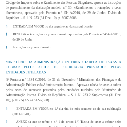
Código do Imposto sobre o Rendimento das Pessoas Singulares, aprova as instruções
de preenchimento da declaração modelo n.º 39, «Rendimentos e retenções a taxas
liberatórias», aprovado pela Portaria n.º 454-A/2010, de 29 de Junho. Diário da
República. – S. 1 N. 253 (31 Dez. 10), p. 6087-6088.
http://www.dre.pt/pdf1sdip/2010/12/25300/0608706088.pdf
§
ENTRADA EM VIGOR no dia seguinte ao da sua publicação.
§
REVOGA as instruções de preenchimento aprovadas pela Portaria n.º 454-A/2010,
de 29 de Junho.
§
.
Instruções de preenchimento
MINISTÉRIO DA ADMINISTRAÇÃO INTERNA / TABELA DE TAXAS A
COBRAR PELOS ACTOS DE SECRETARIA PRESTADOS PELAS
ENTIDADES TUTELADAS
@ Portaria n.º 1334-C/2010, de 31 de Dezembro
/ Ministérios das Finanças e da
Administração Pública e da Administração Interna. - Aprova a tabela de taxas a cobrar
pelos actos de secretaria prestados pelas entidades tuteladas pelo Ministério da
Administração Interna. Diário da República. – S. 1 N. 253 2 Suplemento (31 Dez.
10), p. 6122-(327) a 6122-(328).
http://www.dre.pt/pdf1sdip/2010/12/25302/0032700328.pdf
§
ENTRADA EM VIGOR no 1.º dia útil do mês seguinte ao da sua publicação
(2011-01-01).
§
ANEXO (a que se refere o n.º 1 do artigo 1.º) Tabela de taxas a cobrar pelas