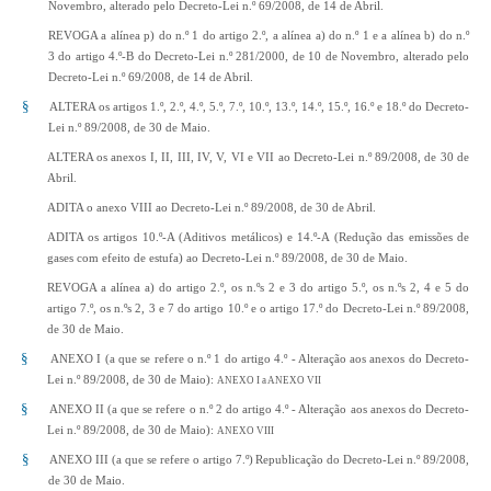
Novembro, alterado pelo Decreto-Lei n.º 69/2008, de 14 de Abril.
REVOGA a alínea p) do n.º 1 do artigo 2.º, a alínea a) do n.º 1 e a alínea b) do n.º
3 do artigo 4.º-B do Decreto-Lei n.º 281/2000, de 10 de Novembro, alterado pelo
Decreto-Lei n.º 69/2008, de 14 de Abril.
§
ALTERA os artigos 1.º, 2.º, 4.º, 5.º, 7.º, 10.º, 13.º, 14.º, 15.º, 16.º e 18.º do Decreto-
Lei n.º 89/2008, de 30 de Maio.
ALTERA os anexos I, II, III, IV, V, VI e VII ao Decreto-Lei n.º 89/2008, de 30 de
Abril.
ADITA o anexo VIII ao Decreto-Lei n.º 89/2008, de 30 de Abril.
ADITA os artigos 10.º-A (Aditivos metálicos) e 14.º-A (Redução das emissões de
gases com efeito de estufa) ao Decreto-Lei n.º 89/2008, de 30 de Maio.
REVOGA a alínea a) do artigo 2.º, os n.ºs 2 e 3 do artigo 5.º, os n.ºs 2, 4 e 5 do
artigo 7.º, os n.ºs 2, 3 e 7 do artigo 10.º e o artigo 17.º do Decreto-Lei n.º 89/2008,
de 30 de Maio.
§
ANEXO I (a que se refere o n.º 1 do artigo 4.º - Alteração aos anexos do Decreto-
Lei n.º 89/2008, de 30 de Maio):
ANEXO I a ANEXO VII
§
ANEXO II (a que se refere o n.º 2 do artigo 4.º - Alteração aos anexos do Decreto-
Lei n.º 89/2008, de 30 de Maio):
ANEXO VIII
§
ANEXO III (a que se refere o artigo 7.º)
Republicação do Decreto-Lei n.º 89/2008,
de 30 de Maio.