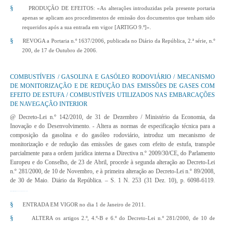
§
PRODUÇÃO DE EFEITOS: «As alterações introduzidas pela presente portaria
apenas se aplicam aos procedimentos de emissão dos documentos que tenham sido
requeridos após a sua entrada em vigor [ARTIGO 9.º]».
§
REVOGA a Portaria n.º 1637/2006, publicada no Diário da República, 2.ª série, n.º
200, de 17 de Outubro de 2006.
COMBUSTÍVEIS / GASOLINA E GASÓLEO RODOVIÁRIO / MECANISMO
DE MONITORIZAÇÃO E DE REDUÇÃO DAS EMISSÕES DE GASES COM
EFEITO DE ESTUFA / COMBUSTÍVEIS UTILIZADOS NAS EMBARCAÇÕES
DE NAVEGAÇÃO INTERIOR
@ Decreto-Lei n.º 142/2010, de 31 de Dezembro
/ Ministério da Economia, da
Inovação e do Desenvolvimento. - Altera as normas de especificação técnica para a
composição da gasolina e do gasóleo rodoviário, introduz um mecanismo de
monitorização e de redução das emissões de gases com efeito de estufa, transpõe
parcialmente para a ordem jurídica interna a Directiva n.º 2009/30/CE, do Parlamento
Europeu e do Conselho, de 23 de Abril, procede à segunda alteração ao Decreto-Lei
n.º 281/2000, de 10 de Novembro, e à primeira alteração ao Decreto-Lei n.º 89/2008,
de 30 de Maio. Diário da República. – S. 1 N. 253 (31 Dez. 10), p. 6098-6119.
http://www.dre.pt/pdf1sdip/2010/12/25300/0609806119.pdf
§
ENTRADA EM VIGOR no dia 1 de Janeiro de 2011.
§
ALTERA os artigos 2.º, 4.º-B e 6.º do Decreto-Lei n.º 281/2000, de 10 de