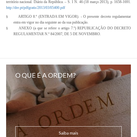
território nacional. Diário da República. – S. 1 N. 46 (18 março 2013), p. 1658-1691.
http://dre.pt/pdfgratis/2013/03/05400.pdf
ARTIGO 8.º (ENTRADA EM VIGOR). - O presente decreto regulamentar
§
entra em vigor no dia seguinte ao da sua publicação.
ANEXO (a que se refere o artigo 7.º) REPUBLICAÇÃO DO
DECRETO
§
REGULAMENTAR N.º 84/2007
, DE 5 DE NOVEMBRO.
O QUE É A ORDEM?
Saiba mais