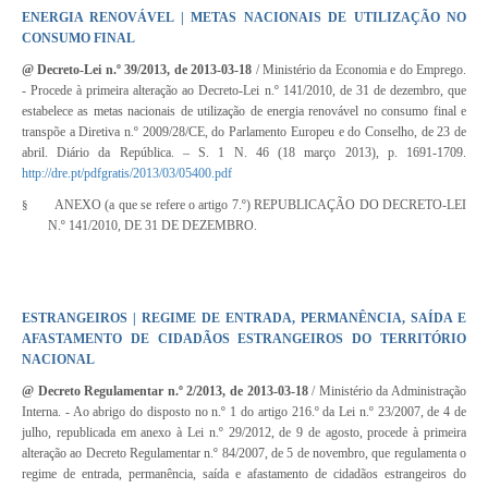
ENERGIA RENOVÁVEL | METAS NACIONAIS DE UTILIZAÇÃO NO
CONSUMO FINAL
@
Decreto-Lei n.º 39/2013
, de 2013-03-18
/ Ministério da Economia e do Emprego.
- Procede à primeira alteração ao
Decreto-Lei n.º 141/2010
, de 31 de dezembro, que
estabelece as metas nacionais de utilização de energia renovável no consumo final e
transpõe a Diretiva n.º 2009/28/CE, do Parlamento Europeu e do Conselho, de 23 de
abril. Diário da República. – S. 1 N. 46 (18 março 2013), p. 1691-1709.
http://dre.pt/pdfgratis/2013/03/05400.pdf
ANEXO (a que se refere o artigo 7.º) REPUBLICAÇÃO DO
DECRETO-LEI
§
N.º 141/2010
, DE 31 DE DEZEMBRO.
ESTRANGEIROS | REGIME DE ENTRADA, PERMANÊNCIA, SAÍDA E
AFASTAMENTO DE CIDADÃOS ESTRANGEIROS DO TERRITÓRIO
NACIONAL
@
Decreto Regulamentar n.º 2/2013
, de 2013-03-18
/ Ministério da Administração
Interna. - Ao abrigo do disposto no n.º 1 do artigo 216.º da
Lei n.º 23/2007
, de 4 de
julho, republicada em anexo à
Lei n.º 29/2012
, de 9 de agosto, procede à primeira
alteração ao
Decreto Regulamentar n.º 84/2007
, de 5 de novembro, que regulamenta o
regime de entrada, permanência, saída e afastamento de cidadãos estrangeiros do