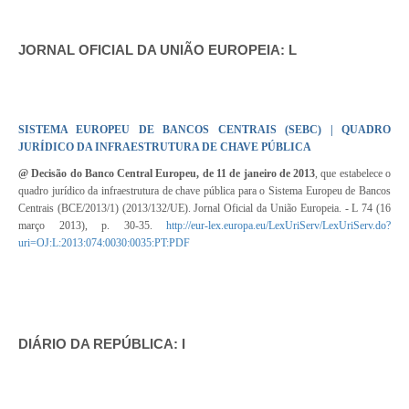
JORNAL OFICIAL DA UNIÃO EUROPEIA: L
SISTEMA EUROPEU DE BANCOS CENTRAIS (SEBC) | QUADRO
JURÍDICO DA INFRAESTRUTURA DE CHAVE PÚBLICA
@ Decisão do Banco Central Europeu, de 11 de janeiro de 2013
, que estabelece o
quadro jurídico da infraestrutura de chave pública para o Sistema Europeu de Bancos
Centrais (BCE/2013/1) (2013/132/UE). Jornal Oficial da União Europeia. -
L 74
(16
março 2013), p. 30-35.
http://eur-lex.europa.eu/LexUriServ/LexUriServ.do?
uri=OJ:L:2013:074:0030:0035:PT:PDF
DIÁRIO DA REPÚBLICA: I