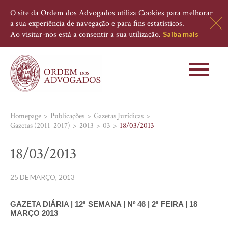
O site da Ordem dos Advogados utiliza Cookies para melhorar
a sua experiência de navegação e para fins estatísticos.
Ao visitar-nos está a consentir a sua utilização.
Saiba mais
Toggle
navigati
Homepage
Publicações
Gazetas Jurídicas
Gazetas (2011-2017)
2013
03
18/03/2013
18/03/2013
25 DE MARÇO, 2013
GAZETA DIÁRIA | 12ª SEMANA | Nº 46 | 2ª FEIRA | 18
MARÇO 2013