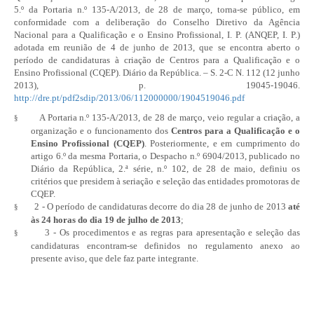
5.º da
Portaria n.º 135-A/2013
, de 28 de março, torna-se público, em
conformidade com a deliberação do Conselho Diretivo da Agência
Nacional para a Qualificação e o Ensino Profissional, I. P. (ANQEP, I. P.)
adotada em reunião de 4 de junho de 2013, que se encontra aberto o
período de candidaturas à criação de Centros para a Qualificação e o
Ensino Profissional (CQEP). Diário da República. – S. 2-
C N. 112
(12 junho
2013), p. 19045-19046.
http://dre.pt/pdf2sdip/2013/06/112000000/1904519046.pdf
A
Portaria n.º 135-A/2013
, de 28 de março, veio regular a criação, a
§
organização e o funcionamento dos
Centros para a Qualificação e o
Ensino Profissional (CQEP)
. Posteriormente, e em cumprimento do
artigo 6.º da mesma Portaria, o
Despacho n.º 6904/2013
, publicado no
Diário da República, 2.ª série, n.º 102, de 28 de maio, definiu os
critérios que presidem à seriação e seleção das entidades promotoras de
CQEP.
2 - O período de candidaturas decorre do dia 28 de junho de 2013
até
§
às 24 horas do dia 19 de julho de 2013
;
3 - Os procedimentos e as regras para apresentação e seleção das
§
candidaturas encontram-se definidos no regulamento anexo ao
presente aviso, que dele faz parte integrante.