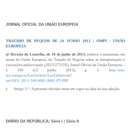
JORNAL OFICIAL DA UNIÃO EUROPEIA
TRATADO DE PEQUIM DE 24 JUNHO 2012 | OMPI / UNIÃO
EUROPEIA
@ Decisão do Conselho, de 10 de junho de 2013,
relativa à assinatura, em
nome da União Europeia, do Tratado de Pequim sobre as interpretações e
execuções audiovisuais (2013/275/UE). Jornal Oficial da União Europeia. -
L 160
(12 junho 2013), p. 1.
http://eur-
lex.europa.eu/LexUriServ/LexUriServ.do?
uri=OJ:L:2013:160:0001:0001:PT:PDF
Artigo 3.º - A presente decisão entra em vigor na data da sua adoção.
§
DIÁRIO DA REPÚBLICA: Série I / Série II