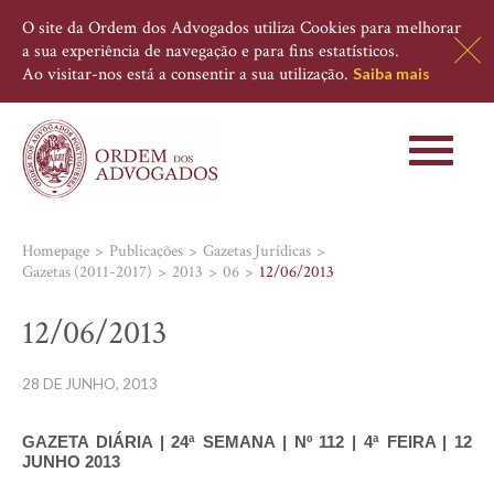
O site da Ordem dos Advogados utiliza Cookies para melhorar
a sua experiência de navegação e para fins estatísticos.
Ao visitar-nos está a consentir a sua utilização.
Saiba mais
Toggle
navigati
Homepage
Publicações
Gazetas Jurídicas
Gazetas (2011-2017)
2013
06
12/06/2013
12/06/2013
28 DE JUNHO, 2013
GAZETA DIÁRIA | 24ª SEMANA | Nº 112 | 4ª FEIRA | 12
JUNHO 2013