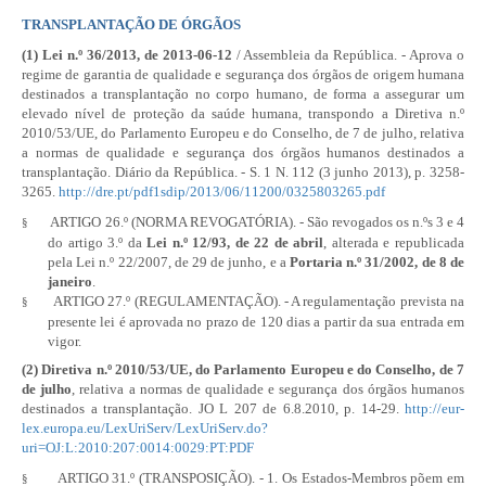
TRANSPLANTAÇÃO DE ÓRGÃOS
(1)
Lei n.º 36/2013
, de 2013-06-12
/ Assembleia da República. - Aprova o
regime de garantia de qualidade e segurança dos órgãos de origem humana
destinados a transplantação no corpo humano, de forma a assegurar um
elevado nível de proteção da saúde humana, transpondo a Diretiva n.º
2010/53/UE, do Parlamento Europeu e do Conselho, de 7 de julho, relativa
a normas de qualidade e segurança dos órgãos humanos destinados a
transplantação. Diário da República. - S. 1 N. 112 (3 junho 2013), p. 3258-
3265.
http://dre.pt/pdf1sdip/2013/06/11200/0325803265.pdf
ARTIGO 26.º (NORMA REVOGATÓRIA). - São revogados os n.ºs 3 e 4
§
do artigo 3.º da
Lei n.º 12/93
, de 22 de abril
, alterada e republicada
pela
Lei n.º 22/2007
, de 29 de junho, e a
Portaria n.º 31/2002
, de 8 de
janeiro
.
ARTIGO 27.º (REGULAMENTAÇÃO). - A regulamentação prevista na
§
presente lei é aprovada no prazo de 120 dias a partir da sua entrada em
vigor.
(2) Diretiva n.º 2010/53/UE, do Parlamento Europeu e do Conselho, de 7
de julho
, relativa a normas de qualidade e segurança dos órgãos humanos
destinados a transplantação. JO
L 207
de 6.8.2010, p. 14-29.
http://eur-
lex.europa.eu/LexUriServ/LexUriServ.do?
uri=OJ:L:2010:207:0014:0029:PT:PDF
ARTIGO 31.º (TRANSPOSIÇÃO). - 1. Os Estados-Membros põem em
§