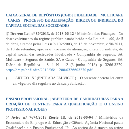
CAIXA GERAL DE DEPÓSITOS (CGD) | FIDELIDADE | MULTICARE
| CARES | PROCESSO DE ALIENAÇÃO, DIRETA OU INDIRETA, DO
CAPITAL SOCIAL DAS SOCIEDADES
@
Decreto-Lei n.º 80/2013
, de 2013-06-12
/ Ministério das Finanças. - No
desenvolvimento do regime jurídico estabelecido pela
Lei n.º 11/90
, de 5
de abril, alterada pelas Leis n.ºs 102/2003, de 15 de novembro, e 50/2011,
de 13 de setembro, aprova o processo de alienação, direta ou indireta, do
capital social das sociedades Fidelidade - Companhia de Seguros, SA,
Multicare - Seguros de Saúde, SA e Cares - Companhia de Seguros, SA.
Diário da República. - S. 1 N. 112 (3 junho 2013), p. 3266-3270.
http://dre.pt/pdf1sdip/2013/06/11200/0326603270.pdf
ARTIGO 15.º (ENTRADA EM VIGOR). - O presente decreto-lei entra
§
em vigor no dia seguinte ao da sua publicação.
ENSINO PROFISSIONAL | ABERTURA DE CANDIDATURAS PARA A
CRIAÇÃO DE CENTROS PARA A QUALIFICAÇÃO E O ENSINO
PROFISSIONAL (CQEP)
@
Aviso n.º 7674/2013
(Série II), de 2013-06-04
/ Ministérios da
Economia e do Emprego e da Educação e Ciência. Agência Nacional para a
Qualificação e o Ensino Profissional, IP. - Ao abrigo do disposto no artigo