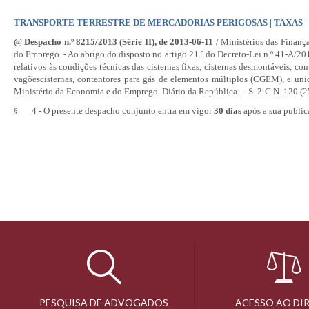
TRANSPORTE TERRESTRE DE MERCADORIAS PERIGOSAS | TAXAS |
@
Despacho n.º 8215/2013
(Série II), de 2013-06-11
/ Ministérios das Finanç
do Emprego. - Ao abrigo do disposto no artigo 21.º do
Decreto-Lei n.º 41-A/20
relativos às condições técnicas das cisternas fixas, cisternas desmontáveis, con
vagõescisternas, contentores para gás de elementos múltiplos (CGEM), e u
Ministério da Economia e do Emprego. Diário da República. – S. 2-
C N. 120
(2
4 - O presente despacho conjunto entra em vigor
30 dias
após a sua public
§
PESQUISA DE ADVOGADOS
ACESSO AO DI