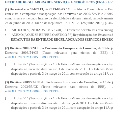
ENTIDADE REGULADORA DOS SERVIÇOS ENERGÉTICOS (ERSE): E
(1)
Decreto-Lei n.º 84/2013
, de 2013-06-25
/ Ministério da Economia e do Empr
com vista a completar a transposição das Diretivas n.os 2009/72/CE e 2009
comuns para o mercado interno da eletricidade e do gás natural, respetivamen
26 de junho de 2003. Diário da República. - S. 1 N. 120 (25 junho 2013), p. 3
ARTIGO 8.º (ENTRADA EM VIGOR). - O presente decreto-lei entra em vigor
§
ANEXO (A QUE SE REFERE O ARTIGO 7.º) Republicação dos Estatutos da 
§
ESTATUTOS DA ENTIDADE REGULADORA DOS SERVIÇOS ENERG
(2) Diretiva 2009/72/CE do Parlamento Europeu e do Conselho, de 13 de j
Directiva 2003/54/CE
(Texto relevante para efeitos do EEE)
uri=OJ:L:2009:211:0055:0093:PT:PDF
Artigo 49.º (Transposição). - 1. Os Estados-Membros devem pôr em vigor
§
disposto na presente diretiva até 3 de março de 2011. Os Estados-Me
disposições a partir de 3 de março de 2011 com excepção do artigo 11.º, que
(3) Diretiva 2009/73/CE do Parlamento Europeu e do Conselho, de 13 de 
Directiva 2003/55/CE
(Texto relevante para efeitos do EEE)
uri=OJ:L:2009:211:0094:0136:PT:PDF
Artigo 54.º (Transposição). - 1. Os Estados-Membros devem pôr em vigor
§
disposto na presente diretiva até 3 de março de2011 Os Estados-Mem
disposições a partir de 3 de março de 2011, com excepção do artigo 11.º, qu