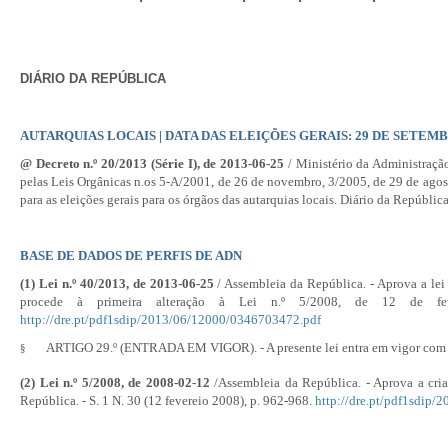
DIÁRIO DA REPÚBLICA
AUTARQUIAS LOCAIS | DATA DAS ELEIÇÕES GERAIS: 29 DE SETEMB
@
Decreto n.º 20/2013
(Série I), de 2013-06-25
/ Ministério da Administração
pelas Leis Orgânicas n.os 5-A/2001, de 26 de novembro, 3/2005, de 29 de agos
para as eleições gerais para os órgãos das autarquias locais. Diário da Repúblic
BASE DE DADOS DE PERFIS DE ADN
(1)
Lei n.º 40/2013
, de 2013-06-25
/ Assembleia da República. - Aprova a le
procede à primeira alteração à
Lei n.º 5/2008
, de 12 de fev
http://dre.pt/pdf1sdip/2013/06/12000/0346703472.pdf
ARTIGO 29.º (ENTRADA EM VIGOR). - A presente lei entra em vigor com 
§
(2)
Lei n.º 5/2008
, de 2008-02-12
/Assembleia da República. - Aprova a cria
República. - S. 1 N. 30 (12 fevereio 2008), p. 962-968.
http://dre.pt/pdf1sdip