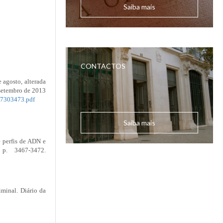
Saiba mais
CONTACTOS
e agosto, alterada
 setembro de 2013
47303473.pdf
Saiba mais
e perfis de ADN e
p. 3467-3472.
iminal. Diário da