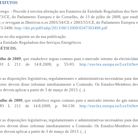
STATUTOS
ego. - Procede à terceira alteração aos Estatutos da Entidade Reguladora dos Serv
/73/CE, do Parlamento Europeu e do Conselho, de 13 de julho de 2009, que estab
te, e revogam as Diretivas n.os 2003/54/CE e 2003/55/CE, do Parlamento Europeu 
473-3496.
http://dre.pt/pdf1sdip/2013/06/12000/0347303496.pdf
 no dia seguinte ao da sua publicação.
Entidade Reguladora dos Serviços Energéticos
ÉTICOS.
ulho de 2009
, que estabelece regras comuns para o mercado interno da electricida
. JO
L 211
de 14.8.2009, p. 55-93.
http://eur-lex.europa.eu/LexUriSe
 as disposições legislativas, regulamentares e administrativas necessárias para d
mbros devem disso informar imediatamente a Comissão. Os Estados-Membros dev
 devem aplicar a partir de 3 de março de 2013. (...).
julho de 2009
, que estabelece regras comuns para o mercado interno do gás natur
. JO
L 211
de 14.8.2009, p. 94-136.
http://eur-lex.europa.eu/LexUriSe
 as disposições legislativas, regulamentares e administrativas necessárias para d
bros devem disso informar imediatamente a Comissão. Os Estados-Membros dev
e devem aplicar a partir de 3 de março de 2013. (...)