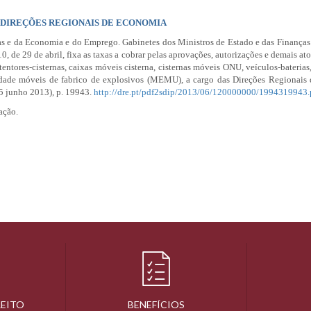
 DIREÇÕES REGIONAIS DE ECONOMIA
as e da Economia e do Emprego. Gabinetes dos Ministros de Estado e das Finança
10
, de 29 de abril, fixa as taxas a cobrar pelas aprovações, autorizações e demais at
tentores-cisternas, caixas móveis cisterna, cisternas móveis ONU, veículos-baterias
nidade móveis de fabrico de explosivos (MEMU), a cargo das Direções Regionais
5 junho 2013), p. 19943.
http://dre.pt/pdf2sdip/2013/06/120000000/1994319943.
ação.
REITO
BENEFÍCIOS