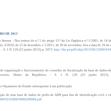
RO DE 2013
 Interna. - Nos termos do n.º 1 do artigo 15.º da
Lei Orgânica n.º 1/2001
, de 14 d
to, 3/2010, de 15 de dezembro, e 1/2011, de 30 de novembro, fixa a data de 29 de
a. - S. 1 N. 120 (25 junho 2013), p. 3473.
http://dre.pt/pdf1sdip/2013/06/12000/03
i de organização e funcionamento do conselho de fiscalização da base de dados d
ereiro. Diário da República. - S. 1 N. 120 (25 junho 2013), 
o Orçamento do Estado subsequente à sua publicação.
ção de uma base de dados de perfis de ADN para fins de identificação civil e cr
/2008/02/03000/0096200968.pdf