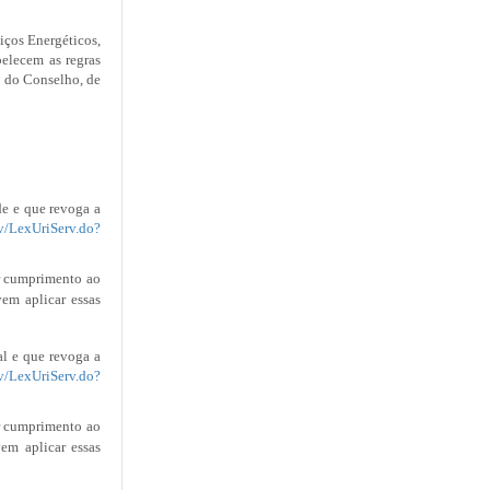
iços Energéticos,
elecem as regras
e do Conselho, de
de e que revoga a
rv/LexUriServ.do?
ar cumprimento ao
em aplicar essas
al e que revoga a
rv/LexUriServ.do?
ar cumprimento ao
em aplicar essas