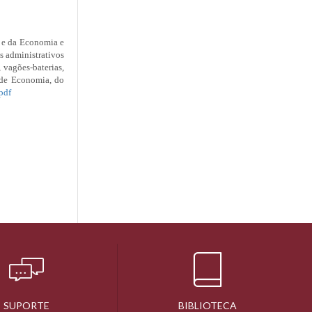
s e da Economia e
os administrativos
, vagões-baterias,
 de Economia, do
pdf
SUPORTE
BIBLIOTECA