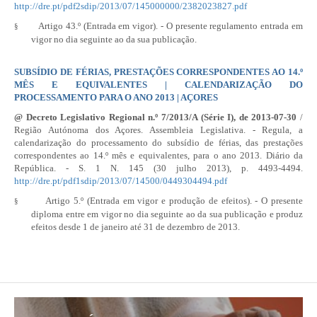
http://dre.pt/pdf2sdip/2013/07/145000000/2382023827.pdf
Artigo 43.º (Entrada em vigor). - O presente regulamento entrada em
§
vigor no dia seguinte ao da sua publicação.
SUBSÍDIO DE FÉRIAS, PRESTAÇÕES CORRESPONDENTES AO 14.º
MÊS E EQUIVALENTES | CALENDARIZAÇÃO DO
PROCESSAMENTO PARA O ANO 2013 | AÇORES
@
Decreto Legislativo Regional n.º 7/2013/A
(Série I), de 2013-07-30
/
Região Autónoma dos Açores. Assembleia Legislativa. - Regula, a
calendarização do processamento do subsídio de férias, das prestações
correspondentes ao 14.º mês e equivalentes, para o ano 2013. Diário da
República. - S. 1 N. 145 (30 julho 2013), p. 4493-4494.
http://dre.pt/pdf1sdip/2013/07/14500/0449304494.pdf
Artigo 5.º (Entrada em vigor e produção de efeitos). - O presente
§
diploma entre em vigor no dia seguinte ao da sua publicação e produz
efeitos desde 1 de janeiro até 31 de dezembro de 2013.