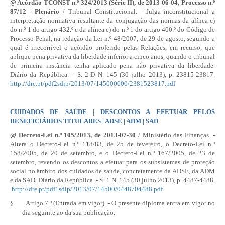
@ Acórdão TCONST n.º 324/2013 (Série II), de 2013-06-04,
Processo n.º
87/12
- Plenário
/ Tribunal Constitucional. - Julga inconstitucional a
interpretação normativa resultante da conjugação das normas da alínea c)
do n.º 1 do artigo 432.º e da alínea e) do n.º 1 do
artigo 400.º
do
Código de
Processo Penal
, na redação da
Lei n.º 48/2007
, de 29 de agosto, segundo a
qual é irrecorrível o acórdão proferido pelas Relações, em recurso, que
aplique pena privativa da liberdade inferior a cinco anos, quando o tribunal
de primeira instância tenha aplicado pena não privativa da liberdade.
Diário da República. – S. 2-
D N. 145
(30 julho 2013), p. 23815-23817.
http://dre.pt/pdf2sdip/2013/07/145000000/2381523817.pdf
CUIDADOS DE SAÚDE | DESCONTOS A EFETUAR PELOS
BENEFICIÁRIOS TITULARES | ADSE | ADM | SAD
@
Decreto-Lei n.º 105/2013
, de 2013-07-30
/ Ministério das Finanças. -
Altera o
Decreto-Lei n.º 118/83
, de 25 de fevereiro, o
Decreto-Lei n.º
158/2005
, de 20 de setembro, e o
Decreto-Lei n.º 167/2005
, de 23 de
setembro, revendo os descontos a efetuar para os subsistemas de proteção
social no âmbito dos cuidados de saúde, concretamente da ADSE, da ADM
e da SAD. Diário da República. - S. 1 N. 145 (30 julho 2013), p. 4487-4488.
http://dre.pt/pdf1sdip/2013/07/14500/0448704488.pdf
Artigo 7.º (Entrada em vigor). - O presente diploma entra em vigor no
§
dia seguinte ao da sua publicação.