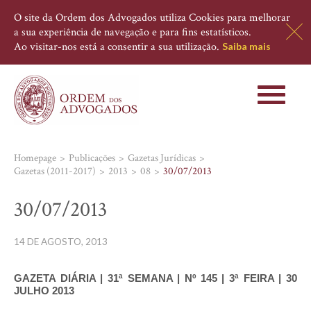
O site da Ordem dos Advogados utiliza Cookies para melhorar
a sua experiência de navegação e para fins estatísticos.
Ao visitar-nos está a consentir a sua utilização.
Saiba mais
Toggle
navigati
Homepage
Publicações
Gazetas Jurídicas
Gazetas (2011-2017)
2013
08
30/07/2013
30/07/2013
14 DE AGOSTO, 2013
GAZETA DIÁRIA | 31ª SEMANA | Nº 145 | 3ª FEIRA | 30
JULHO 2013