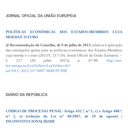
JORNAL OFICIAL DA UNIÃO EUROPEIA
POLÍTICAS ECONÓMICAS DOS ESTADOS-MEMBROS CUJA
MOEDA É O EURO
@ Recomendação do Conselho, de 9 de julho de 2013
, relativa à aplicação
das orientações gerais para as políticas económicas dos Estados-Membros
cuja moeda é o euro (2013/
C 217/24
). Jornal Oficial da União Europeia. –
C 217
(30 julho 2013), p. 97-99.
http://eur-
lex.europa.eu/LexUriServ/LexUriServ.do?
uri=OJ:C:2013:217:0097:0099:PT:PDF
DIÁRIO DA REPÚBLICA
CÓDIGO DE PROCESSO PENAL
: Artigo 432.º, n.º 1, c) e Artigo 400.º,
n.º 1, e) (redação da
Lei n.º 48/2007
, de 29 de agosto) |
INCONSTITUCIONALIDADE