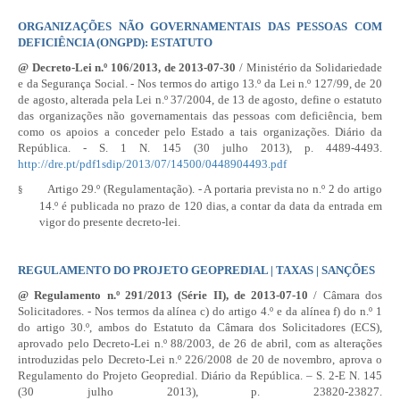
ORGANIZAÇÕES NÃO GOVERNAMENTAIS DAS PESSOAS COM
DEFICIÊNCIA (ONGPD): ESTATUTO
@
Decreto-Lei n.º 106/2013
, de 2013-07-30
/ Ministério da Solidariedade
e da Segurança Social. - Nos termos do artigo 13.º da
Lei n.º 127/99
, de 20
de agosto, alterada pela
Lei n.º 37/2004
, de 13 de agosto, define o estatuto
das organizações não governamentais das pessoas com deficiência, bem
como os apoios a conceder pelo Estado a tais organizações. Diário da
República. - S. 1 N. 145 (30 julho 2013), p. 4489-4493.
http://dre.pt/pdf1sdip/2013/07/14500/0448904493.pdf
Artigo 29.º (Regulamentação). - A portaria prevista no n.º 2 do artigo
§
14.º é publicada no prazo de 120 dias, a contar da data da entrada em
vigor do presente decreto-lei.
REGULAMENTO DO PROJETO GEOPREDIAL | TAXAS | SANÇÕES
@
Regulamento n.º 291/2013
(Série II), de 2013-07-10
/ Câmara dos
Solicitadores. - Nos termos da alínea c) do artigo 4.º e da alínea f) do n.º 1
do artigo 30.º, ambos do
Estatuto da Câmara dos Solicitadores
(ECS),
aprovado pelo
Decreto-Lei n.º 88/2003
, de 26 de abril, com as alterações
introduzidas pelo
Decreto-Lei n.º 226/2008
de 20 de novembro, aprova o
Regulamento do Projeto Geopredial. Diário da República. – S. 2-E N. 145
(30 julho 2013), p. 23820-23827.